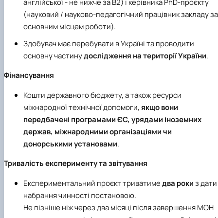
англійської - не нижче за B2) і керівника PhD-проєкту
(науковий / науково-педагогічний працівник закладу за
основним місцем роботи).
Здобувач має перебувати в Україні та проводити
основну частину
дослідження на території України
.
Фінансування
Кошти державного бюджету, а також ресурси
міжнародної технічної допомоги,
якщо вони
передбачені програмами ЄС, урядами іноземних
держав, міжнародними організаціями чи
донорськими установами
.
Тривалість експерименту та звітування
Експериментальний проєкт триватиме
два роки
з дати
набрання чинності постановою.
Не пізніше ніж через два місяці після завершення МОН