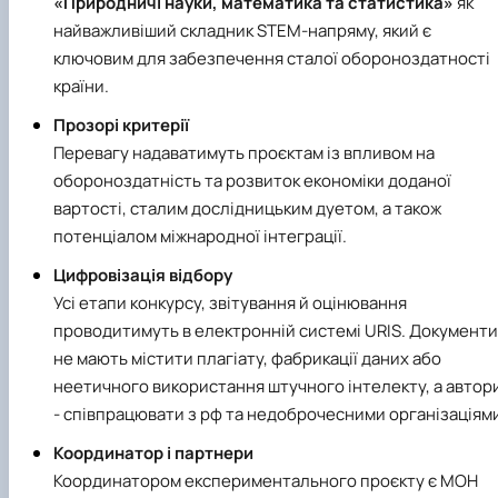
«Природничі науки, математика та статистика»
як
найважливіший складник STEM-напряму, який є
ключовим для забезпечення сталої обороноздатності
країни.
Прозорі критерії
Перевагу надаватимуть проєктам із впливом на
обороноздатність та розвиток економіки доданої
вартості, сталим дослідницьким дуетом, а також
потенціалом міжнародної інтеграції.
Цифровізація відбору
Усі етапи конкурсу, звітування й оцінювання
проводитимуть в електронній системі URIS. Документи
не мають містити плагіату, фабрикації даних або
неетичного використання штучного інтелекту, а автор
- співпрацювати з рф та недоброчесними організаціям
Координатор і партнери
Координатором експериментального проєкту є МОН