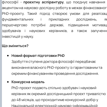
філософії -
проєктну аспірантуру
, що поєднує навчання 
акцентом на науково-дослідну роботу в межах фінансовано
PhD-проєкту. Такий підхід створює умови для реалізаці
фундаментальних і прикладних досліджень, як
першочергово потрібні державі, підвищення мотиваці
здобувачів і наукових керівників, а також залученн
інвестицій у науку.
Що зміниться?
Новий формат підготовки PhD
Здобуття ступеня доктора філософії передбачає
виконання власного PhD-проєкту із гарантованим та
окремим фінансуванням проведення дослідження.
Конкурсна модель
PhD-проєкт подають спільно здобувач і науковий
керівник як окремий дослідницький проєкт тривалістю
до 48 місяців, що проходитиме конкурсний добір у
Національній електронній науково-інформаційній