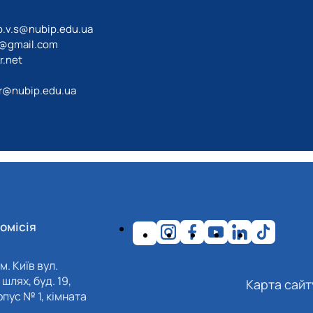
o.v.s@nubip.edu.ua
a@gmail.com
r.net
r@nubip.edu.ua
омісія
м. Київ вул.
шлях, буд. 19,
Карта сайт
пус № 1, кімната