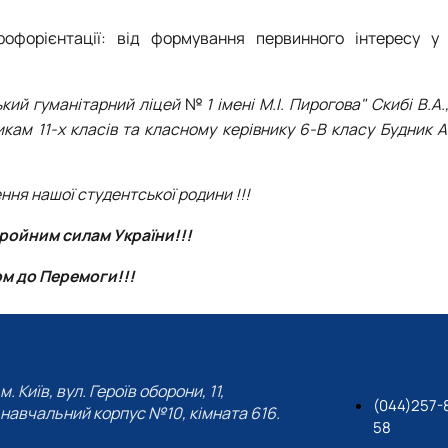
рофорієнтації: від формування первинного інтересу у
ький гуманітарний ліцей
№
1 імені М.І. Пирогова"
Скибі В.А.
кам 11-х класів та класному керівнику 6-В класу Будник А.
ня нашої студентської родини !!!
ройним силам України!!!
м до Перемоги!!!
м. Київ, вул. Героїв оборони, 11,
(044)257-
навчальний корпус №10, кімната 616.
58