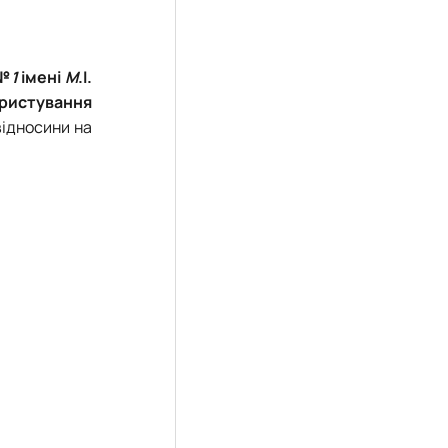
ю№
1
імені
М
.І.
ористування
відносини на