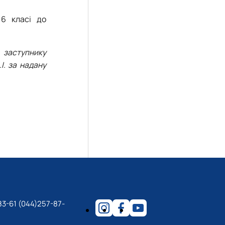
 6 класі до
, заступнику
І. за надану
83-61 (044)257-87-