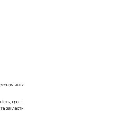
економічних
ість, гроші,
 та закласти