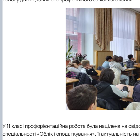
У 11 класі профорієнтаційна робота була націлена на сві
спеціальності «Облік і оподаткування», її актуальність 