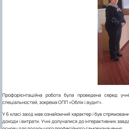
Профорієнтаційна робота була проведена серед учн
спеціальностей, зокрема ОПП «Облік і аудит».
У 6 класі захід мав ознайомчий характер і був спрямован
доходи і витрати. Учні долучалися до інтерактивних завд
основу для подальшого професійного самовизначення.