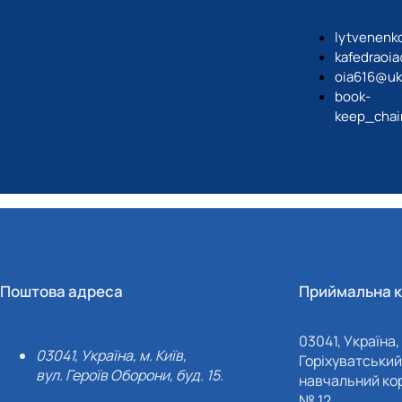
lytvenenk
kafedraoi
oia616@uk
book-
keep_chai
Поштова адреса
Приймальна к
03041, Україна, 
03041, Україна, м. Київ,
Горіхуватський 
вул. Героїв Оборони, буд. 15.
навчальний кор
№ 12.