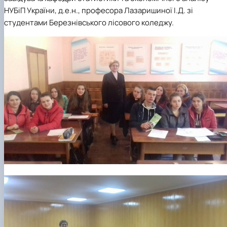
НУБіП України, д.е.н., професора Лазаришиної І.Д. зі
студентами Березнівського лісового коледжу.