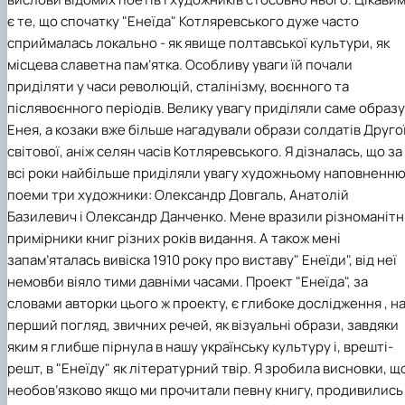
є те, що спочатку "Енеїда" Котляревського дуже часто
сприймалась локально - як явище полтавської культури, як
місцева славетна пам’ятка. Особливу уваги їй почали
приділяти у часи революцій, сталінізму, воєнного та
післявоєнного періодів. Велику увагу приділяли саме образу
Енея, а козаки вже більше нагадували образи солдатів Друго
світової, аніж селян часів Котляревського. Я дізналась, що за
всі роки найбільше приділяли увагу художньому наповненн
поеми три художники: Олександр Довгаль, Анатолій
Базилевич і Олександр Данченко. Мене вразили різноманітн
примірники книг різних років видання. А також мені
запам’яталась вивіска 1910 року про виставу" Енеїди", від неї
немовби віяло тими давніми часами. Проект "Енеїда", за
словами авторки цього ж проекту, є глибоке дослідження , н
перший погляд, звичних речей, як візуальні образи, завдяки
яким я глибше пірнула в нашу українську культуру і, врешті-
решт, в "Енеїду" як літературний твір. Я зробила висновки, щ
необов’язково якщо ми прочитали певну книгу, продивились