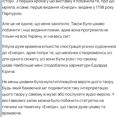
історії. З перших кроків у цю виставку я побачила те, про що
мріяла, а саме, перше видання «Енеїди», видане у 1798 року
Парпурою.
Але це не єдине, що мене захопило. Також було цікаво
побачити і інші видання поеми, адже вона прогриміла не
тільки на всю Україну, а і на весь світ.
Я була дуже вражена кількістю ілюстрацій різних художників
до «Енеїди», адже попри те, що малюнки створювались усі
для одного сюжету, усі вони були різні і по-своєму
цікаві.Найбільше мені сподобались карикатури Едуарда
Кірича.
Не менш цікавим була мультиплікаційна версія цього твору.
Будь-який бажаючий міг подивитися таку інтерпретацію
цього твору у самому ж музеї або послухати аудіо-версію. У
виставкових залах можна було побачити статуетки на
глечики на тематику «Енеїди», що також дуже цікаво та
вражаюче.