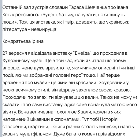
Останній зал зустрів словами Тараса Шевченка про Івана
Котляревського: «Будеш, батьку, панувати, поки живуть
люди». Тож, ця виставка, як і твір, доводять, що українська
література – невмируща!
Кондратьєва Ірина
27 вересня я відвідала виставку "Енеїда", що проходила в
Художньому музеї. Ще в той час, коли я читала цю поему
вперше, мене дуже вразило те, яким чином описані ті чи інші
події, якими зображені головні герої тощо. Найперше
враження про музей - це який він красивий! Збудований у
неокласичному стилі, він відразу захоплює своєю красою.
Проходячи по залах, ти відчуваєш цю велич. Також не можу н
сказати і про саму виставку, адже саме вона була метою мого
візиту. Вона величезна - охоплює 3 зали, кожен з яких
наповнений цікавими експонатами. Тут тобі і історія
створення, і картини, і книги різних століть випуску, і навіть
екран з мультфільмом. Дуже багато коментарів відомих