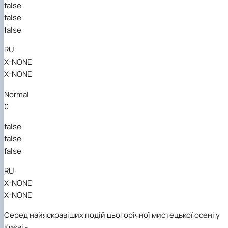
false
Гурток "Декоративна флористика"
Прес-студія "Ідеал"
false
Інструментальний ансамбль "Дивосвіт"
false
Мистецька студія "Вовняні мрії"
Тріо "ТоНіка"
RU
X-NONE
X-NONE
Normal
0
false
false
false
RU
X-NONE
X-NONE
Серед найяскравіших подій цьогорічної мистецької осені у
Києві -