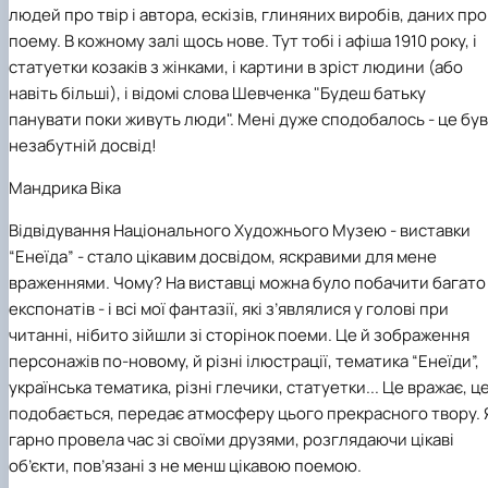
людей про твір і автора, ескізів, глиняних виробів, даних про
поему. В кожному залі щось нове. Тут тобі і афіша 1910 року, і
статуетки козаків з жінками, і картини в зріст людини (або
навіть більші), і відомі слова Шевченка "Будеш батьку
панувати поки живуть люди". Мені дуже сподобалось - це був
незабутній досвід!
Мандрика Віка
Відвідування Національного Художнього Музею - виставки
“Енеїда” - стало цікавим досвідом, яскравими для мене
враженнями. Чому? На виставці можна було побачити багато
експонатів - і всі мої фантазії, які з’являлися у голові при
читанні, нібито зійшли зі сторінок поеми. Це й зображення
персонажів по-новому, й різні ілюстрації, тематика “Енеїди”,
українська тематика, різні глечики, статуетки... Це вражає, ц
подобається, передає атмосферу цього прекрасного твору. 
гарно провела час зі своїми друзями, розглядаючи цікаві
об’єкти, пов’язані з не менш цікавою поемою.