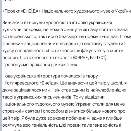
«Проект «ЕНЕЇДА» Національного художнього музею України
Вивчаючи етнокультурологію та історію української
культури, зокрема, не можна оминути як саму постать Івана
Котляревського, так і його безсмертну поему «Енеїда». І том
з великим зацікавленням відвідали цю виставку студенти І
курсу спеціальності «біотехнологія» факультету захисту
рослин, біотехнології та екології (
ФЗРБЕ, БТ-1701)
.
Пропонуємо враження деяких з них.
Нова українська література почалася із твору
І.Котляревського «Енеїда». Ще вивчаючи цей твір у школі, я
дуже зацікавилася ним, і він став одним із найулюбленіших
творів українських письменників. Тому відвідини
Національного художнього музею України стали для мене
справжнім святом і способом дізнатися більше нового про
цей твір. Я була дуже вражена побаченим, адже я глибше
осягнула всю геніальність цієї поеми та легендарність її