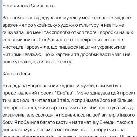
Новожилова Єлизавета
Загалом після відвідування музею у мене склалося чудове
враження про українську художню культуру, я навіть не
очікувала, що мені так сподобаються творчі доробки наших
співвітчизників. Я побачила сотні прекрасних витворів
мистецтв і зрозуміла, що пишаюся нашими українськими
митцями і вважаю, що їх картини та доробки варті уваги не
лише українців, а й всього світу!
Хархан Леся
Я відвідала Національний художній музей, в якому був
представлений проект
" Енеїда" . Мене здивував цей проект
тим, що коли я читала цей твір, я сприймала його не більше,
ніж просто твір, який варто прочитати, аби підготуватись до
екзаменів, але сьогодні я подивилась на цей витвір з іншого
боку. Я побачила багато картин на тематику Енеїди, також я
дивилась мультфільм за мотивами цього твору і читала
вислови відомих поетів і художників стосовно нього. Цікави