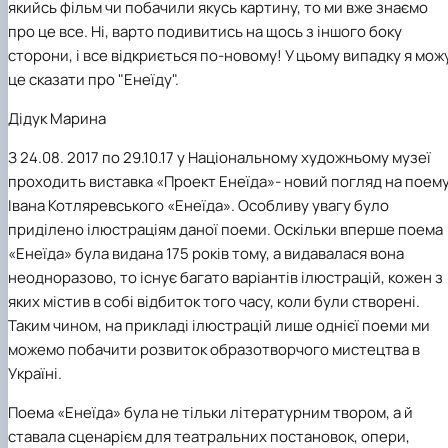
якийсь фільм чи побачили якусь картину, то ми вже знаємо
про це все. Ні, варто подивитись на щось з іншого боку
сторони, і все відкриється по-новому! У цьому
випадку я мож
це сказати про "Енеїду".
Дідук Марина
З 24.08. 2017 по 29.10.17 у Національному художньому музеї
проходить виставка «Проект Енеїда»- новий погляд на поем
Івана Котляревського «Енеїда». Особливу увагу було
приділено ілюстраціям даної поеми. Оскільки вперше поема
«Енеїда» була видана 175 років тому, а видавалася вона
неодноразово, то існує багато варіантів ілюстрацій, кожен з
яких містив в собі відбиток того часу, коли були створені.
Таким чином, на прикладі ілюстрацій лише однієї поеми ми
можемо побачити розвиток образотворчого мистецтва в
Україні.
Поема «Енеїда» була не тільки літературним твором, а й
ставала сценарієм для театральних постановок, опери,