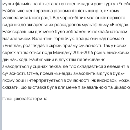
мультфільмів, навіть стала натхненням для рок- гурту «Еней
Найбільше мені вразила різноманітність жанрів, в якому
малювалися ілюстрації. Від чорно-білих малюнків першого
видання до акварельних розкадровок мультфільму «Енеїда».
Найяскравішим для мене було зображення пекла Анатолієм
Базилевичем. Валентин Гордійчук, працюючи над поемою
«Енеїда», розглядає її скрізь призму сучасності. Так у нових
серіях втілюються події Майдану 2013-2014 років, військових
дій на Сході. Найбільший відгук такі переживання
знаходяться у сценах пекла, де тло складається з елементів
сучасності. Отже, поема «Енеїда» знаходить відгук в будь-
якому році і інтерпретується в сучасності. Як висновок, можн
сказати, що виставка була для мене пізнавальною та цікавою
Плющакова Катерина