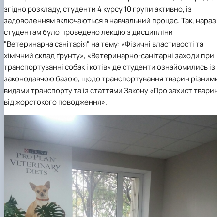
згідно розкладу, студенти 4 курсу 10 групи активно, із
задоволенням включаються в навчальний процес. Так, нараз
студентам було проведено лекцію з дисципліни
"Ветеринарна санітарія" на тему: «Фізичні властивості та
хімічний склад ґрунту», «Ветеринарно-санітарні заходи при
транспортуванні собак і котів» де студенти ознайомились із
законодавчою базою, щодо транспортування тварин різним
видами транспорту та із статтями Закону «Про захист твари
від жорстокого поводження».