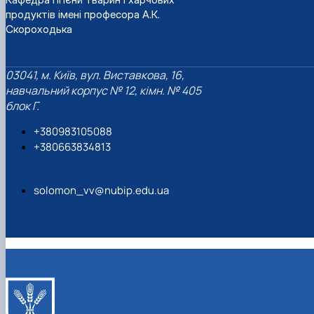
продуктів імені професора А.К.
Скороходька
03041, м. Київ, вул. Виставкова, 16,
навчальний корпус № 12, кімн. № 405
блок Г.
+380983105088
+380663834813
solomon_vv@nubip.edu.ua