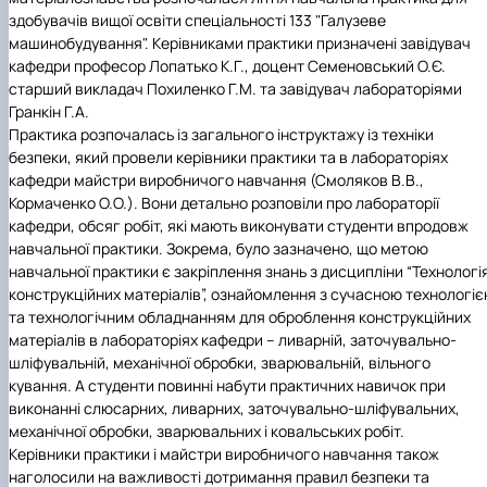
Building material science and welding in
здобувачів вищої освіти спеціальності 133 "Галузеве
construction
машинобудування". Керівниками практики призначені завідувач
Екологічні будівельні матеріали та
кафедри професор Лопатько К.Г., доцент Семеновський О.Є.
конструкції
старший викладач Похиленко Г.М. та завідувач лабораторіями
Гранкін Г.А.
Практика розпочалась із загального інструктажу із техніки
безпеки, який провели керівники практики та в лабораторіях
кафедри майстри виробничого навчання (Смоляков В.В.,
Кормаченко О.О.). Вони детально розповіли про лабораторії
кафедри, обсяг робіт, які мають виконувати студенти впродовж
навчальної практики. Зокрема, було зазначено, що метою
навчальної практики є закріплення знань з дисципліни “Технологі
конструкційних матеріалів”, ознайомлення з сучасною технологі
та технологічним обладнанням для оброблення конструкційних
матеріалів в лабораторіях кафедри – ливарній, заточувально-
шліфувальній, механічної обробки, зварювальній, вільного
кування. А студенти повинні набути практичних навичок при
виконанні слюсарних, ливарних, заточувально-шліфувальних,
механічної обробки, зварювальних і ковальських робіт.
Керівники практики і майстри виробничого навчання також
наголосили на важливості дотримання правил безпеки та