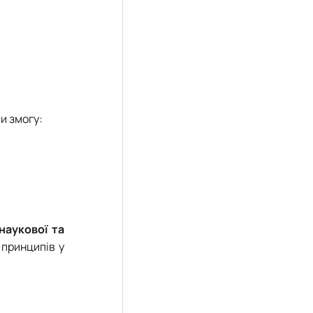
и змогу:
наукової та
 принципів у