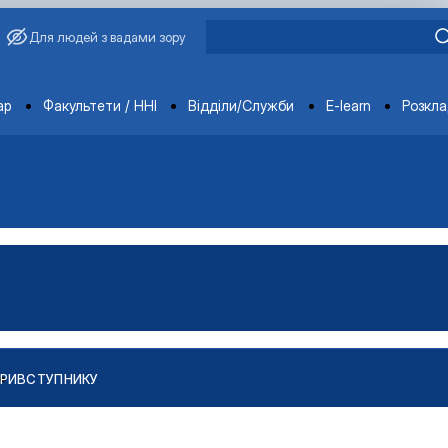
Для людей з вадами зору
ments
ар
Факультети / ННІ
Відділи/Служби
E-learn
Розкл
РИ
ВСТУПНИКУ