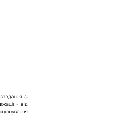
 завдання зі
окації - від
кціонування