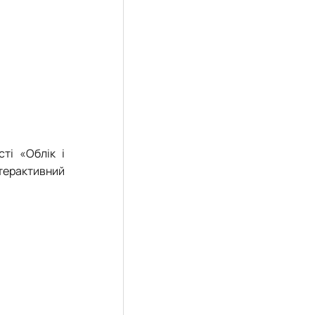
ті «Облік і
терактивний