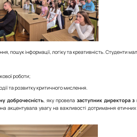
ня, пошук інформації, логіку та креативність. Студенти мал
;
кової роботи;
дії та розвитку критичного мислення.
чну доброчесність
, яку провела
заступник директора з 
она акцентувала увагу на важливості дотримання етичних