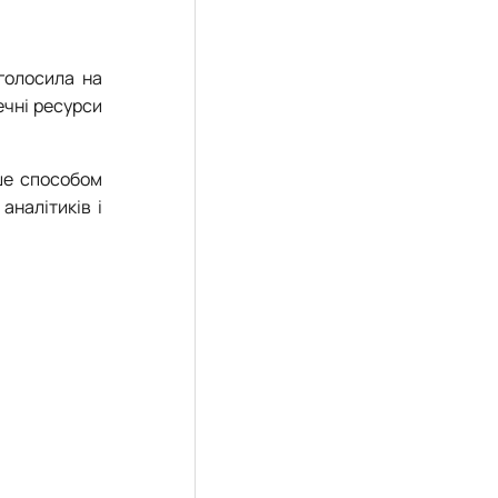
аголосила на
ечні ресурси
ше способом
аналітиків і