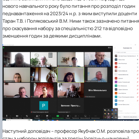
нового навчального року було питання про розподіл годин
педнавантаження на 2023/24 н.р. з яким виступили доценти
Таран Т.В. і Поляковський В.М. Ними також зазначено питанн
про скасування набору за спеціальністю 212 та відповідно
зменшення годин за деякими дисциплінами.
Наступний доповідач – професор Якубчак О.М. розповіла про
стан з набором аспірантів за третім (освітньо-науковим)