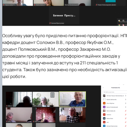
Особливу увагу було приділено питанню профорієнтації. НП
кафедри доцент Соломон В.В., професор Якубчак О.М.,
доцент Поляковський В.М., професор Захаренко М.О.
доповідали про проведення профорієнтаційних заходів у
травні місяці і залучення до вступу на 211 спеціальність 1
студента. Також було зазначено про необхідність активізації
цієї роботи.