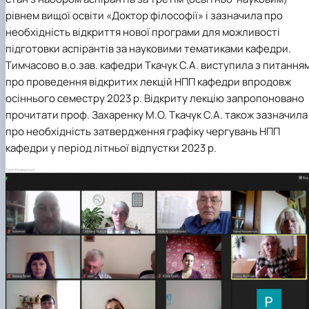
рівнем вищої освіти «Доктор філософії» і зазначила про
необхідність відкриття нової програми для можливості
підготовки аспірантів за науковими тематиками кафедри.
Тимчасово в.о.зав. кафедри Ткачук С.А. виступила з питання
про проведення відкритих лекцій НПП кафедри впродовж
осіннього семестру 2023 р. Відкриту лекцію запропоновано
прочитати проф. Захаренку М.О. Ткачук С.А. також зазначила
про необхідність затвердження графіку чергувань НПП
кафедри у період літньої відпустки 2023 р.