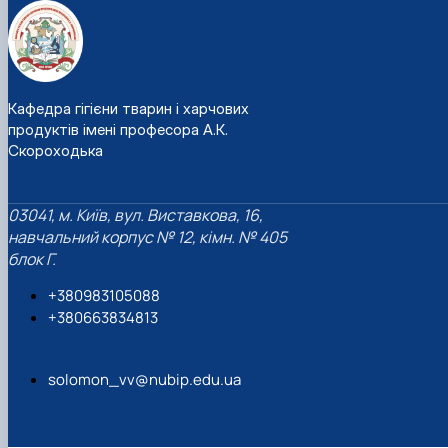
Кафедра гігієни тварин і харчових
продуктів імені професора А.К.
Скороходька
03041, м. Київ, вул. Виставкова, 16,
навчальний корпус № 12, кімн. № 405
блок Г.
+380983105088
+380663834813
solomon_vv@nubip.edu.ua