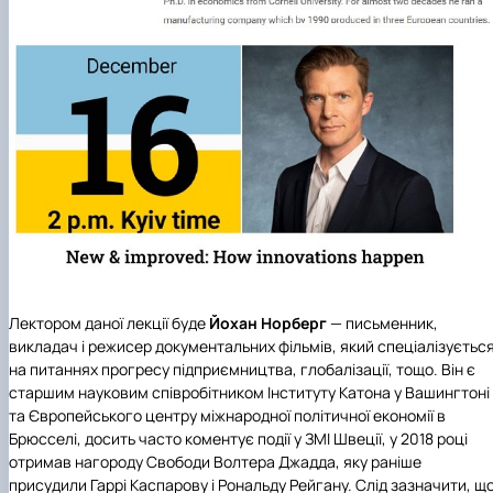
Лектором даної лекції буде
Йохан Норберг
— письменник,
викладач і режисер документальних фільмів, який спеціалізуєтьс
на питаннях прогресу підприємництва, глобалізації, тощо. Він є
старшим науковим співробітником Інституту Катона у Вашингтоні
та Європейського центру міжнародної політичної економії в
Брюсселі, досить часто коментує події у ЗМІ Швеції, у 2018 році
отримав нагороду Свободи Волтера Джадда, яку раніше
присудили Гаррі Каспарову і Рональду Рейгану. Слід зазначити, щ