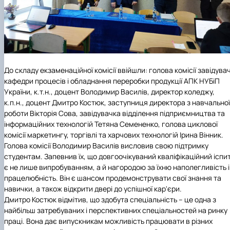
До складу екзаменаційної комісії ввійшли: голова комісії
завідува
кафедри процесів і обладнання переробки продукції АПК НУБіП
України
, к.т.н., доцент Володимир Василів, директор коледжу,
к.п.н., доцент Дмитро Костюк, заступниця директора з навчальної
роботи Вікторія Сова, завідувачка відділення підприємництва та
інформаційних технологій Тетяна Семененко, голова циклової
комісії маркетингу, торгівлі та харчових технологій Ірина Вінник.
Голова комісії Володимир Василів висловив свою підтримку
студентам. Запевнив їх, що довгоочікуваний кваліфікаційний іспи
є не лише випробуванням, а й нагородою за їхню наполегливість і
працелюбність. Він є шансом продемонструвати свої знання та
навички, а також відкрити двері до успішної кар'єри.
Дмитро Костюк
відмітив, що здобута спеціальність – це одна з
найбільш затребуваних і перспективних спеціальностей на ринку
праці. Вона дає випускникам можливість працювати в різних