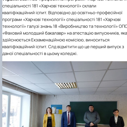
спеціальності 181 «Харчові технології» склали
кваліфікаційний іспит. Відповідно до освітньо-професійної
програми «Харчові технології» спеціальності 181 «Харчові
технології» галузі знань 18 «Виробництво та технології» ОП
«Фаховий молодший бакалавр» на атестацію випускників, як
здійснюється Екзаменаційною комісією, виноситься
кваліфікаційний іспит. Слд відмітити що це перший випуск з
даної спеціальності в цьому коледжі.