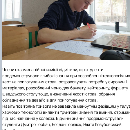
Члени екзаменаційної комісії відмітили, що студенти
продемонстрували глибокі знання при розробленні технологічних
карт на приготування страв, розраховувати потреби у сировині і
матеріалах, розробленні меню для банкету, кейтерингу, фуршету,
шведського столу тощо, визначенні якості страв, обрання
обладнання та девайсів для приготування страв.
Навіть повітряна тривога не завадила майбутнім фахівцям у галуз
харчових технологій виявити ґрунтовні знання та вміння, отриман
під час навчання у коледжі. Відмінні знання продемонстрували
студенти Дмитро Горбач, Богдан Гордіюк, Нікіта Козубовський,