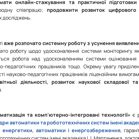
мати онлайн-стажування та практичної підготовки 
ародну співпрацю;
продовжити розвиток цифрового 
х досліджень.
ті
вже розпочато системну роботу з усунення виявлени
чато роботу щодо удосконалення системи моніторингу яко
еться робота над удосконаленням системи оцінювання 
во-педагогічних працівників тощо. Окрему увагу приділе
сті науково-педагогічних працівників ліцензійним вимога
ітньої діяльності, розвиток наукової складової та
и
.
матизація та комп'ютерно-інтегровані технології»
є р
ри автоматики та робототехнічних систем імені академі
у енергетики, автоматики і енергозбереження
, гаран
отехнічних систем імені академіка І. І. Мартиненка, докто