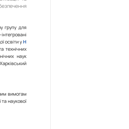
абезпечення
у групу для
інтегровані
ої освіти у
Н
та технічних
нічних наук
Харківський
сним вимогам
 та наукової