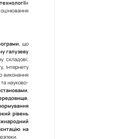
технології»
в оцінювання
програми
, що
ну галузеву
у складові;
у, Інтернету
до виконання
ї та науково-
установами
,
середовище
,
формування
окий рівень
іжнародний
ієнтацію на
безпеки.