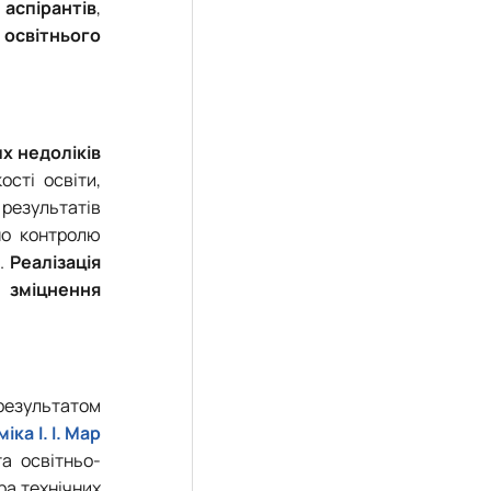
аспірантів
,
освітнього
х недоліків
сті освіти,
результатів
но контролю
м.
Реалізація
 зміцнення
езультатом
ка І. І. Мар
та освітньо-
ра технічних