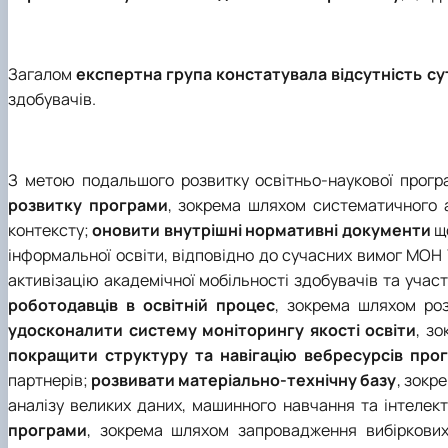
Загалом
експертна група констатувала відсутність су
здобувачів.
З метою подальшого розвитку освітньо-наукової прог
розвитку програми
, зокрема шляхом систематичного а
контексту;
оновити внутрішні нормативні документи
що
інформальної освіти, відповідно до сучасних вимог МОН
активізацію академічної мобільності здобувачів та участь
роботодавців в освітній процес
, зокрема шляхом роз
удосконалити систему моніторингу якості освіти
, з
покращити структуру та навігацію вебресурсів про
партнерів;
розвивати матеріально-технічну базу
, зокр
аналізу великих даних, машинного навчання та інтелек
програми
, зокрема шляхом запровадження вибіркових 