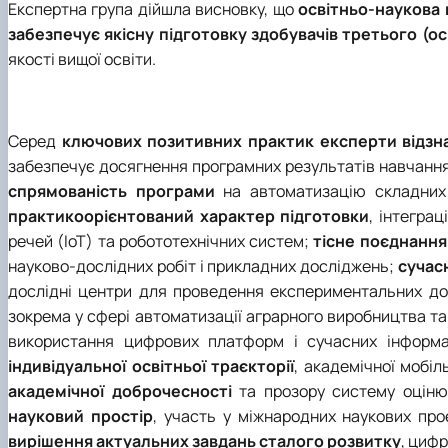
Експертна група дійшла висновку, що
освітньо-наукова 
забезпечує якісну підготовку здобувачів третього (ос
якості вищої освіти.
Серед
ключових позитивних практик експерти відзн
забезпечує досягнення програмних результатів навчанн
спрямованість програми
на автоматизацію складних б
практикоорієнтований характер підготовки
, інтеграц
речей (IoT) та робототехнічних систем;
тісне поєднання 
науково-дослідних робіт і прикладних досліджень;
сучас
дослідні центри для проведення експериментальних д
зокрема у сфері автоматизації аграрного виробництва та
використання цифрових платформ і сучасних інформа
індивідуальної освітньої траєкторії
, академічної мобі
академічної доброчесності
та прозору систему оціню
науковий простір
, участь у міжнародних наукових пр
вирішення актуальних завдань сталого розвитку
, циф