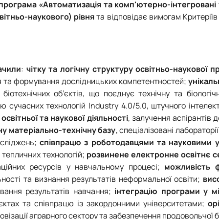
програма «Автоматизація та комп'ютерно-інтегровані 
вітньо-наукового) рівня
та відповідає вимогам Критерії
ачили
:
чітку та логічну структуру освітньо-наукової 
я та формування дослідницьких компетентностей;
унікаль
іотехнічних об’єктів, що поєднує технічну та біологічн
ію сучасних технологій Industry 4.0/5.0, штучного інтелект
освітньої та наукової діяльності
, залучення аспірантів 
ну матеріально-технічну базу
, спеціалізовані лабораторі
осліджень;
співпрацю з роботодавцями та науковими 
 тепличних технологій;
розвинене електронне освітнє 
ційних ресурсів у навчальному процесі;
можливість 
льності та визнання результатів неформальної освіти;
вис
вання результатів навчання;
інтеграцію програми у м
оєктах та співпрацю із закордонними університетами;
ор
ровізації аграрного сектору та забезпечення продовольчої 