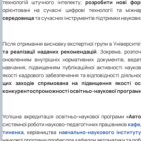
технологій штучного інтелекту;
розробити нові фор
орієнтовані на сучасні цифрові технології та міжн
середовища
та сучасних інструментів підтримки наукови
Після отримання висновку експертної групи в Університе
та реалізації наданих рекомендацій
. Зокрема, розпо
оновленням внутрішніх нормативних документів, вед
навчання, підвищенням публікаційної активності науко
якості кадрового забезпечення та відповідності діяльно
цих заходів спрямована на підвищення якості осв
конкурентоспроможності освітньо-наукової програм
Успішна акредитація освітньо-наукової програми
«Авто
системної роботи науково-педагогічних працівників
кафед
тиненка
, керівництва
навчально-наукового інститут
наукової програми професора кафедри автоматики та робот