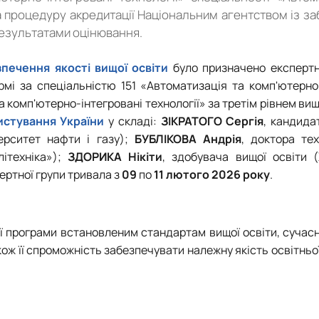
а процедуру акредитації Національним агентством із з
 результатами оцінювання.
печення якості вищої освіти
було призначено експертн
мі за спеціальністю 151 «Автоматизація та комп'ютерно-
 комп'ютерно-інтегровані технології» за третім рівнем вищ
истування України
у складі:
ЗІКРАТОГО Сергія
, кандида
верситет нафти і газу);
БУБЛІКОВА Андрія
, доктора тех
літехніка»);
ЗДОРИКА Нікіти
, здобувача вищої освіти (
ертної групи тривала з
09
по
11 лютого 2026 року
.
ої програми встановленим стандартам вищої освіти, суча
кож її спроможність забезпечувати належну якість освітньої