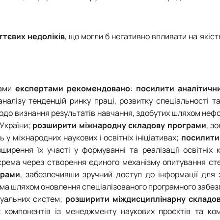
ттєвих недоліків
, що могли б негативно впливати на якіст
рами
експертами рекомендовано
:
посилити аналітичн
налізу тенденцій ринку праці, розвитку спеціальності т
до визнання результатів навчання, здобутих шляхом неф
 України;
розширити міжнародну складову програми
, з
 у міжнародних наукових і освітніх ініціативах;
посилити
ширення їх участі у формуванні та реалізації освітніх 
окрема через створення єдиного механізму опитування ст
грами
, забезпечивши зручний доступ до інформації для 
ема шляхом оновлення спеціалізованого програмного забе
туальних систем;
розширити міждисциплінарну складов
компонентів із менеджменту наукових проєктів та коме