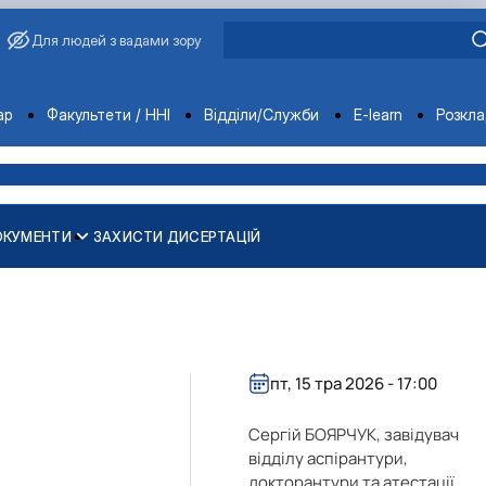
Для людей з вадами зору
ments
ар
Факультети / ННІ
Відділи/Служби
E-learn
Розкл
ОКУМЕНТИ
ЗАХИСТИ ДИСЕРТАЦІЙ
пт, 15 тра 2026 - 17:00
Сергій БОЯРЧУК, завідувач
відділу аспірантури,
докторантури та атестації