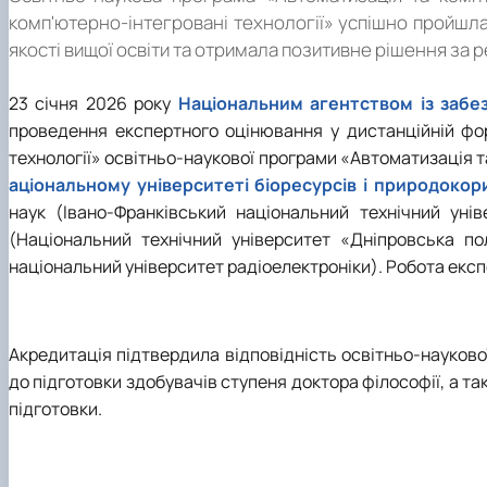
комп'ютерно-інтегровані технології» успішно пройшл
якості вищої освіти та отримала позитивне рішення за
23 січня 2026 року
Національним агентством із забез
проведення експертного оцінювання у дистанційній фор
технології» освітньо-наукової програми «Автоматизація та
аціональному університеті біоресурсів і природокор
наук (Івано-Франківський національний технічний уні
(Національний технічний університет «Дніпровська по
національний університет радіоелектроніки). Робота експ
Акредитація підтвердила відповідність освітньо-науков
до підготовки здобувачів ступеня доктора філософії, а та
підготовки.