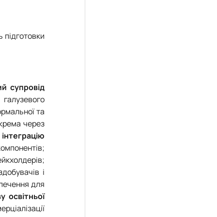
ь підготовки
ий супровід
а галузевого
ормальної та
окрема через
 інтеграцію
компонентів;
ейкхолдерів;
здобувачів і
зпечення для
у освітньої
рціалізації