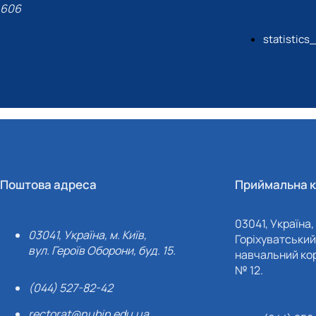
606
statistics
Поштова адреса
Приймальна к
03041, Україна, 
03041, Україна, м. Київ,
Горіхуватський 
вул. Героїв Оборони, буд. 15.
навчальний кор
№ 12.
(044) 527-82-42
rectorat@nubip.edu.ua