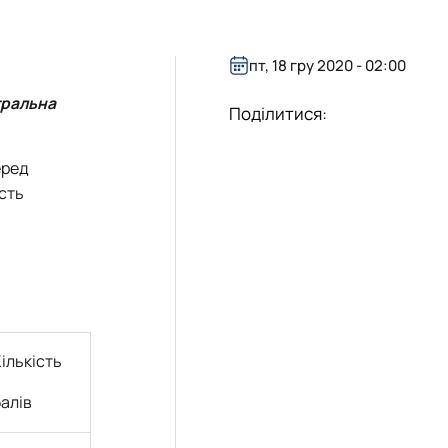
пт, 18 гру 2020 - 02:00
тральна
Поділитися:
еред
ість
ількість
алів