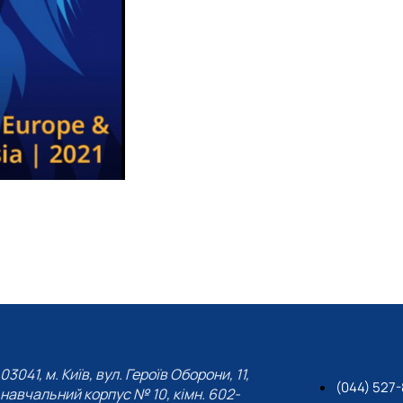
03041, м. Київ, вул. Героїв Оборони, 11,
(044) 527
навчальний корпус № 10, кімн. 602-