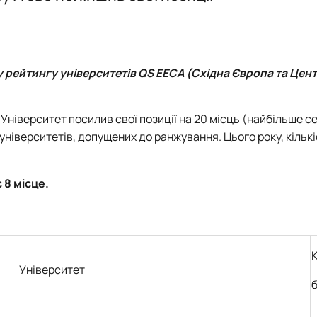
PhD
Події
Події
Плани роботи
Відзнаки
Звіти та результати діяльності
Плани роботи
Звіти та результати діяльності
у рейтингу університетів QS EECA (Східна Європа та Цен
 Університет посилив свої позиції на 20 місць (найбільше с
університетів, допущених до ранжування. Цього року, кільк
є
8 місце
.
К
Університет
б