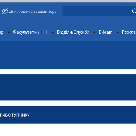
Для людей з вадами зору
ments
ар
Факультети / ННІ
Відділи/Служби
E-learn
Розкл
РИ
ВСТУПНИКУ