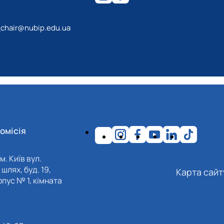
_chair@nubip.edu.ua
омісія
м. Київ вул.
шлях, буд. 19,
Карта сайт
пус № 1, кімната