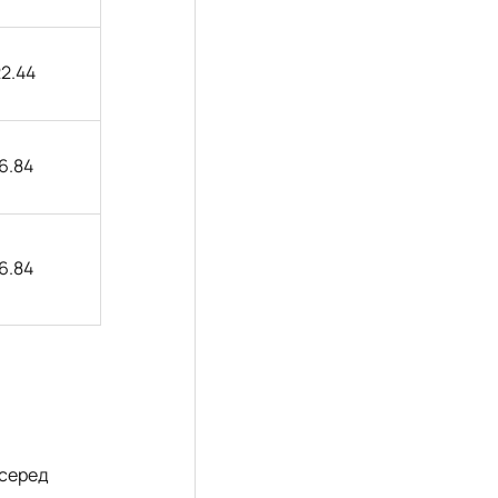
2.44
6.84
6.84
 серед