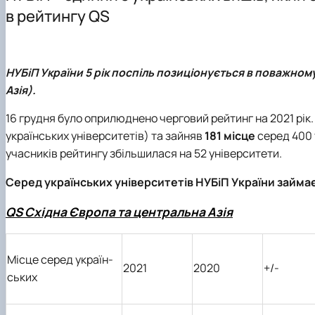
Основні напрями роботи
Інформація для магістрів
Науковий гурток “Цифрова статистика”
в рейтингу QS
ННЛ біоеконометрики та дейтамайнінгу
Практична підготовка
Науково-практичні конференції, круглі столи, семінари
Скринька довіри
Наукові проекти
НУБіП України 5 рік поспіль позиціонується в поважном
Азія).
16 грудня було оприлюднено черговий рейтинг на 2021 рік.
українських університетів) та зайняв
181 місце
серед 400 
учасників рейтингу збільшилася на 52 університети.
Серед українських університетів НУБіП України займа
QS Східна Європа та центральна Азія
Місце серед україн-
2021
2020
+/-
ських