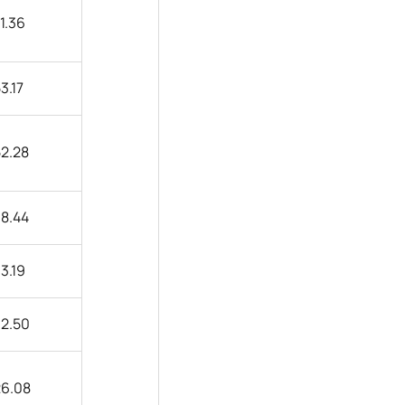
1.36
3.17
2.28
8.44
3.19
32.50
26.08