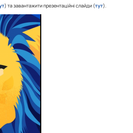
ут
) та завантажити презентаційні слайди (
тут
).