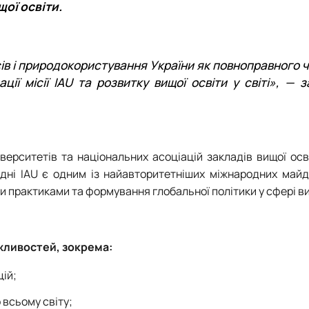
ої освіти.
сів і природокористування України як повноправного 
ії місії IAU та розвитку вищої освіти у світі», — 
іверситетів та національних асоціацій закладів вищої осв
одні IAU є одним із найавторитетніших міжнародних майд
и практиками та формування глобальної політики у сфері ви
жливостей, зокрема:
цій;
 всьому світу;