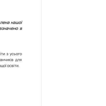
члена нашої
зазначено в
іти з усього
анчиків для
щої освіти.