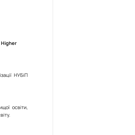
 Higher
ізації НУБіП
щої освіти,
віту.