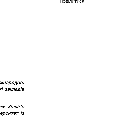
Поділитися:
іжнародної
жі закладів
и Хілліг'є
ерситет із