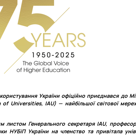
окористування України офіційно приєднався до М
n of Universities, IAU) — найбільшої світової мере
м листом Генерального секретаря IAU, професорк
ки НУБіП України на членство та привітала унів