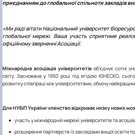
приєднанням до глобальної спільноти закладів вищ
«Ми раді вітати Національний університет біоресур
глобальної мережі. Ваша участь сприятиме реалізац
офіційному зверненні Асоціації.
Міжнародна асоціація університетів
об'єднує сотні ун
світу. Заснована у 1950 році під егідою ЮНЕСКО, сьог
розвитку співпраці між університетами, обміну найкращим
Для НУБіП України членство відкриває низку нових мо
участь у міжнародній мережі університетів та асоціа
розширення партнерств із закладами вищої освіти по