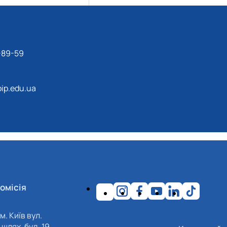
-89-59
ip.edu.ua
омісія
м. Київ вул.
шлях, буд. 19,