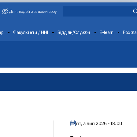
Для людей з вадами зору
ments
ар
Факультети / ННІ
Відділи/Служби
E-learn
Розкл
пт, 3 лип 2026 - 18:00