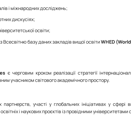
алів і міжнародних досліджень;
ртних дискусіях;
іверситетської освіти;
з Всесвітню базу даних закладів вищої освіти
WHED (World
ies
є черговим кроком реалізації стратегії інтернаціонал
вним учасником світового академічного простору.
партнерств, участі у глобальних ініціативах у сфері ви
освітніх і наукових проєктів із провідними університетами с