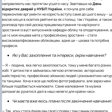
направляють нас протягом усього часу. Завітавши на
День
відкритих дверей у НУБіП України
, я почула для себе
переконливі аргументи на користь вступу саме до цього вишу – ц
високі місця в освітніх рейтингах як столиці, так і України, а також
розповіді про свій досвід працевлаштування та кар’єрного
зростання із вуст випускників
кафедри обліку та оподаткування
, а
це і є моя кінцева мета у професійному зростанні – стати
висококваліфікованим обліковцем, адже це – цікава та потрібна
професія.
Які у Вас захоплення та інтереси, окрім навчання?
— Я – людина, яка легко захоплюється, тому у мене багато різних
хобі. У дитинстві я займалась легкою атлетикою, акторською
майстерністю, професійною зйомкою людей і різноманітних натур
та танцями. Хоча я все ще люблю фотографувати, але зараз мені
більше подобається малювати. Саме малювання та музика
допомагає рухатися далі в наші нелегкі для країни часи.
Чи маєте вже якісь плани після закінчення навчання
— Так, хочу стати фахівцем своєї справи і тим самим розвивати