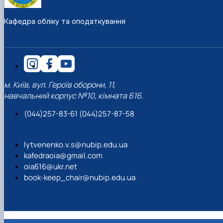
Кафедра обліку та оподаткування
м. Київ, вул. Героїв оборони, 11,
навчальний корпус №10, кімната 616.
(044)257-83-61 (044)257-87-58
lytvenenko.v.s@nubip.edu.ua
kafedraoia@gmail.com
oia616@ukr.net
book-keep_chair@nubip.edu.ua