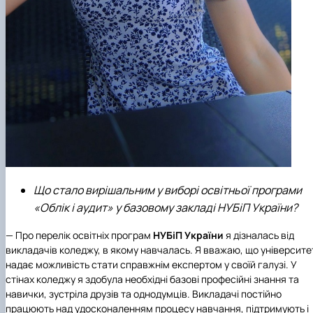
Що стало вирішальним у виборі освітньої програми
«Облік і аудит» у базовому закладі НУБіП України?
— Про перелік освітніх програм
НУБіП України
я дізналась від
викладачів коледжу, в якому навчалась. Я вважаю, що університе
надає можливість стати справжнім експертом у своїй галузі. У
стінах коледжу я здобула необхідні базові професійні знання та
навички, зустріла друзів та однодумців. Викладачі постійно
працюють над удосконаленням процесу навчання, підтримують і