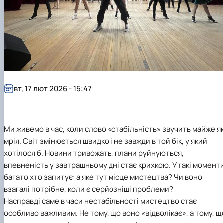
Гурток "Декоративна флористика"
Прес-студія "Ідеал"
Інструментальний ансамбль "Дивосвіт"
Мистецька студія "Вовняні мрії"
Тріо "ТоНіка"
вт, 17 лют 2026 - 15:47
Ми живемо в час, коли слово «стабільність» звучить майже я
мрія. Світ змінюється швидко і не завжди в той бік, у який
хотілося б. Новини тривожать, плани руйнуються,
впевненість у завтрашньому дні стає крихкою. У такі момент
багато хто запитує: а яке тут місце мистецтва? Чи воно
взагалі потрібне, коли є серйозніші проблеми?
Насправді саме в часи нестабільності мистецтво стає
особливо важливим. Не тому, що воно «відволікає», а тому, щ