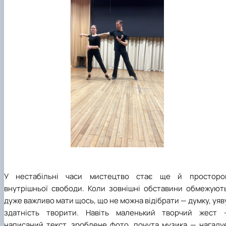
У нестабільні часи мистецтво стає ще й просторо
внутрішньої свободи. Коли зовнішні обставини обмежують
дуже важливо мати щось, що не можна відібрати — думку, уяв
здатність творити. Навіть маленький творчий жест 
написаний текст, зроблене фото, почута музика — нагадує