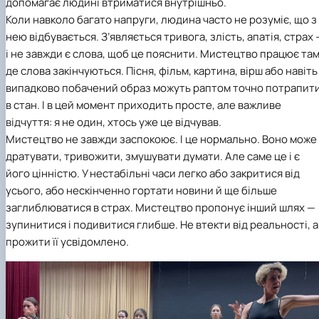
допомагає людині втриматися внутрішньо.
Коли навколо багато напруги, людина часто не розуміє, що з
нею відбувається. З’являється тривога, злість, апатія, страх 
і не завжди є слова, щоб це пояснити. Мистецтво працює там
де слова закінчуються. Пісня, фільм, картина, вірш або навіть
випадково побачений образ можуть раптом точно потрапит
в стан. І в цей момент приходить просте, але важливе
відчуття: я не один, хтось уже це відчував.
Мистецтво не завжди заспокоює. І це нормально. Воно може
дратувати, тривожити, змушувати думати. Але саме це і є
його цінністю. У нестабільні часи легко або закритися від
усього, або нескінченно гортати новини й ще більше
заглиблюватися в страх. Мистецтво пропонує інший шлях —
зупинитися і подивитися глибше. Не втекти від реальності, а
прожити її усвідомлено.