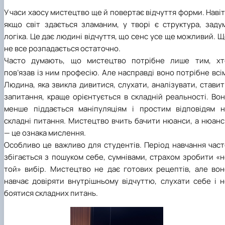
У часи хаосу мистецтво ще й повертає відчуття форми. Наві
якщо світ здається зламаним, у творі є структура, задум
логіка. Це дає людині відчуття, що сенс усе ще можливий. 
не все розпадається остаточно.
Часто думають, що мистецтво потрібне лише тим, хт
пов’язав із ним професію. Але насправді воно потрібне всі
Людина, яка звикла дивитися, слухати, аналізувати, стави
запитання, краще орієнтується в складній реальності. Во
менше піддається маніпуляціям і простим відповідям н
складні питання. Мистецтво вчить бачити нюанси, а нюанс
— це ознака мислення.
Особливо це важливо для студентів. Період навчання част
збігається з пошуком себе, сумнівами, страхом зробити «
той» вибір. Мистецтво не дає готових рецептів, але вон
навчає довіряти внутрішньому відчуттю, слухати себе і н
боятися складних питань.