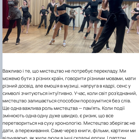
Важливо і те, що мистецтво не потребує перекладу. Ми
можемо бути з різних країн, говорити різними мовами, мати
різний досвід, але емоція в музиці, напруга в кадрі, сенс у
символі зчитуються інтуїтивно. У час, коли світ роз’єднаний,
мистецтво залишається способом порозумітися без слів.
Ще одна важлива роль мистецтва — пам’ять. Коли події
змінюють одна одну дуже швидко, є ризик, що все
перетвориться на суху хронологію. Мистецтво зберігає не
дати, а переживання. Саме через книги, фільми, картини ми
відчуваємо, як жили люди в інші складні епохи. І раптом