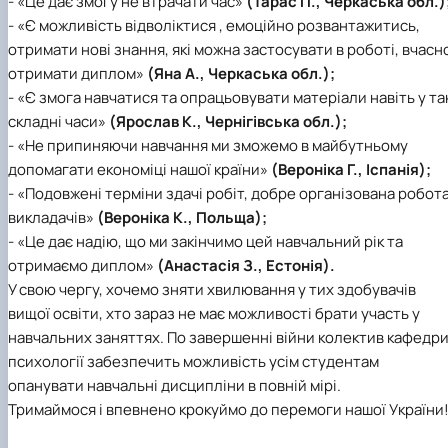
- «Це дає змогу не втрачати час»
(Тарас П., Черкаська обл.)
- «Є можливість відволіктися , емоційно розвантажитись,
отримати нові знання, які можна застосувати в роботі, вчасн
отримати диплом»
(Яна А., Черкаська обл.);
- «Є змога навчатися та опрацьовувати матеріали навіть у та
складні часи»
(Ярослав К., Чернігівська обл.);
- «Не припиняючи навчання ми зможемо в майбутньому
допомагати економіці нашої країни»
(Вероніка Г., Іспанія);
- «Подовжені терміни здачі робіт, добре організована робот
викладачів»
(Вероніка К., Польща);
- «Це дає надію, що ми закінчимо цей навчальний рік та
отримаємо диплом»
(Анастасія З., Естонія).
У свою чергу, хочемо зняти хвилювання у тих здобувачів
вищої освіти, хто зараз не має можливості брати участь у
навчальних заняттях. По завершенні війни колектив кафедр
психології забезпечить можливість усім студентам
опанувати навчальні дисципліни в повній мірі.
Тримаймося і впевнено крокуймо до перемоги нашої України