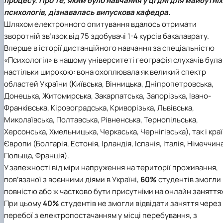
процесу. Про те, яким було навчання у ці дні для майбутніх
психологів, дізнавалась випускова кафедра.
Шляхом електронного опитування вдалось отримати
зворотній зв’язок від 75 здобувачі 1-4 курсів бакалаврату.
Вперше в історії дистанційного навчання за спеціальністю
«Психологія» в нашому університеті географія слухачів була
настільки широкою: вона охоплювала як великий спектр
областей України (Київська, Вінницька, Дніпропетровська,
Донецька, Житомирська, Закарпатська, Запорізька, Івано-
Франківська, Кіровоградська, Криворізька, Львівська,
Миколаївська, Полтавська, Рівненська, Тернопільська,
Херсонська, Хмельницька, Черкаська, Чернігівська), так і кра
Європи (Болгарія, Естонія, Ірландія, Іспанія, Італія, Німеччин
Польща, Франція).
У залежності від міри напруження на території проживання,
пов’язаної з воєнними діями в Україні,
60%
студентів змогли
повністю або ж частково бути присутніми на онлайн заняття
При цьому
40%
студентів не змогли відвідати заняття через
перебої з електропостачанням у місці перебування, з