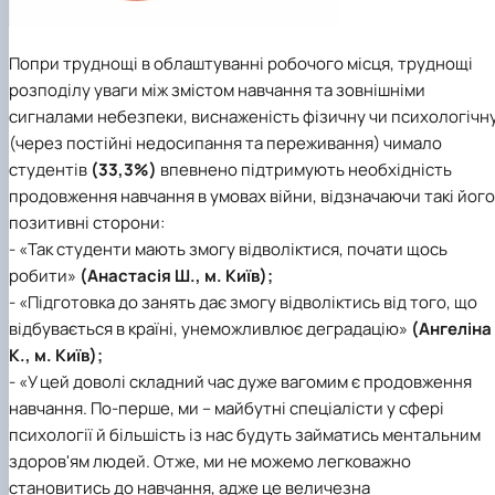
Попри труднощі в облаштуванні робочого місця, труднощі
розподілу уваги між змістом навчання та зовнішніми
сигналами небезпеки, виснаженість фізичну чи психологічн
(через постійні недосипання та переживання) чимало
студентів
(33,3%)
впевнено підтримують необхідність
продовження навчання в умовах війни, відзначаючи такі його
позитивні сторони:
- «Так студенти мають змогу відволіктися, почати щось
робити»
(Анастасія Ш., м. Київ);
- «Підготовка до занять дає змогу відволіктись від того, що
відбувається в країні, унеможливлює деградацію»
(Ангеліна
К., м. Київ);
- «У цей доволі складний час дуже вагомим є продовження
навчання. По-перше, ми – майбутні спеціалісти у сфері
психології й більшість із нас будуть займатись ментальним
здоров'ям людей. Отже, ми не можемо легковажно
становитись до навчання, адже це величезна