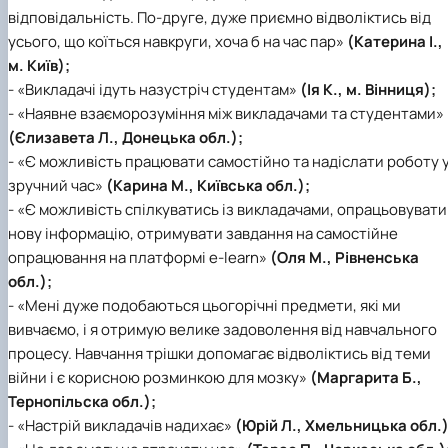
відповідальність. По-друге, дуже приємно відволіктись від
усього, що коїться навкруги, хоча б на час пар»
(Катерина І.,
м. Київ);
- «Викладачі ідуть назустріч студентам»
(Ія К., м. Вінниця);
- «Наявне взаєморозуміння між викладачами та студентами»
(Єлизавета Л., Донецька обл.);
- «Є можливість працювати самостійно та надіслати роботу 
зручний час»
(Карина М., Київська обл.);
- «Є можливість спілкуватись із викладачами, опрацьовувати
нову інформацію, отримувати завдання на самостійне
опрацювання на платформі e-learn»
(Оля М., Рівненська
обл.);
- «Мені дуже подобаються цьогорічні предмети, які ми
вивчаємо, і я отримую велике задоволення від навчального
процесу. Навчання трішки допомагає відволіктись від теми
війни і є корисною розминкою для мозку»
(Маргарита Б.,
Тернопільска обл.);
- «Настрій викладачів надихає»
(Юрій Л., Хмельницька обл.)