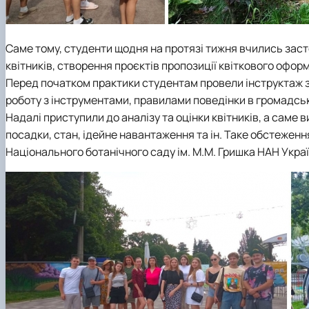
Саме тому, студенти щодня на протязі тижня вчились заст
квітників, створення проєктів пропозиції квіткового офор
Перед початком практики студентам провели інструктаж з 
роботу з інструментами, правилами поведінки в громадських
Надалі приступили до аналізу та оцінки квітників, а саме 
посадки, стан, ідейне навантаження та ін. Таке обстеженн
Національного ботанічного саду ім. М.М. Гришка НАН Україн