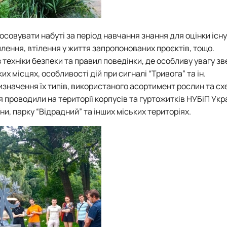
осовувати набуті за період навчання знання для оцінки існ
млення, втілення у життя запропонованих проєктів, тощо.
техніки безпеки та правил поведінки, де особливу увагу зв
 місцях, особливості дій при сигналі “Тривога” та ін.
визначення їх типів, використаного асортимент рослин та схе
я проводили на території корпусів та гуртожитків НУБіП Укр
и, парку “Відрадний” та інших міських територіях.