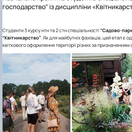
Лабораторії
Приймальна комісія
Матеріальне забезпечення
Конференції
господарство” із дисципліни «Квітникарс
Співпраця
Олімпіади університету
Інфраструктура
Наукові гуртки
Наші випускники
Результати
Студенти 3 курсу нтн та 2 стн спеціальності
“Садово-пар
“Квітникарство”
. Як для майбутніх фахівців, цей етап є 
квіткового оформлення території різних за призначенням о