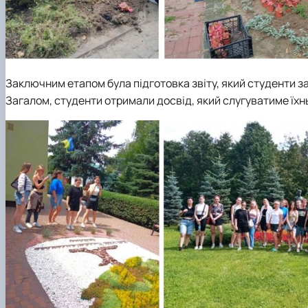
Заключним етапом була підготовка звіту, який студенти за
Загалом, студенти отримали досвід, який слугуватиме їхн