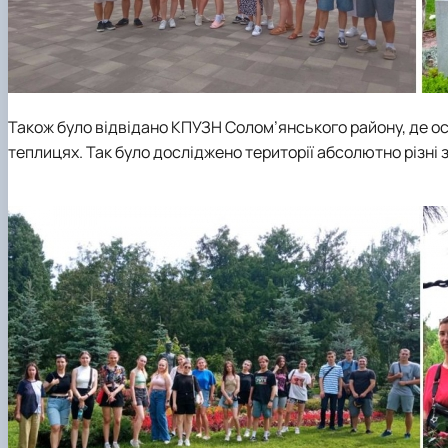
Також було відвідано КПУЗН Солом’янського району, де о
теплицях. Так було досліджено території абсолютно різні 