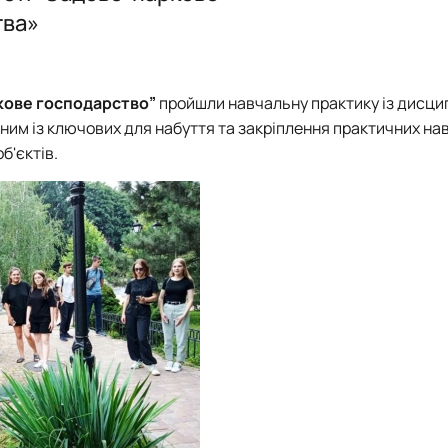
PhD
Природа та Мистецтво
тва»
Фітодизайн та сучасна флористика
кове господарство”
пройшли навчальну практику із дисци
одним із ключових для набуття та закріплення практичних на
б'єктів.