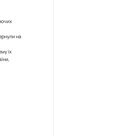
уючих
ернули на
му їх
аїни,