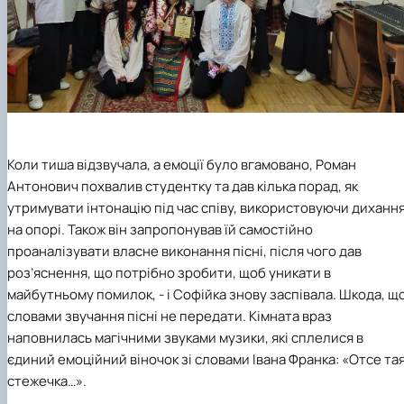
Коли тиша відзвучала, а емоції було вгамовано, Роман
Антонович похвалив студентку та дав кілька порад, як
утримувати інтонацію під час співу, використовуючи диханн
на опорі. Також він запропонував їй самостійно
проаналізувати власне виконання пісні, після чого дав
роз’яснення, що потрібно зробити, щоб уникати в
майбутньому помилок, - і Софійка знову заспівала. Шкода, щ
словами звучання пісні не передати. Кімната враз
наповнилась магічними звуками музики, які сплелися в
єдиний емоційний віночок зі словами Івана Франка: «Отсе та
стежечка…».