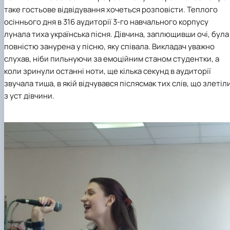
Гурток "Декоративна флористика"
таке гостьове відвідування хочеться розповісти. Теплого
Прес-студія "Ідеал"
осіннього дня в 316 аудиторії 3-го навчального корпусу
Інструментальний ансамбль "Дивосвіт"
лунала тиха українська пісня. Дівчина, заплющивши очі, була
Мистецька студія "Вовняні мрії"
повністю занурена у пісню, яку співала. Викладач уважно
Тріо "ТоНіка"
слухав, ніби пильнуючи за емоційним станом студентки, а
коли зринули останні ноти, ще кілька секунд в аудиторії
звучала тиша, в якій відчувався післясмак тих слів, що злетіл
з уст дівчини.