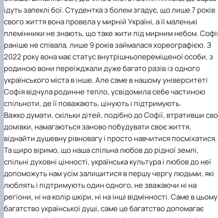
ідуть запеклі бої. Студентка з болем згадує, що лише 7 років
свого життя вона провела у мирній Україні, а її маленькі
племінники не знають, що таке жити під мирним небом. Софі
раніше не співала, лише 9 років займалася хореографією. З
2022 року вона має статус внутрішньопереміщеної особи, з
родиною вони переїжджали дуже багато разів із одного
українського міста в інше. Але саме в нашому університеті
Софія відчула родинне тепло, усвідомила себе частиною
спільноти, де її поважають, цінують і підтримують.
Важко думати, скільки дітей, подібно до Софії, втративши сво
домівки, намагаються заново побудувати своє життя,
віднайти душевну рівновагу і просто навчитися посміхатися.
Та щиро віримо, що наша спільна любов до рідної землі,
спільні духовні цінності, українська культура і любов до неї
допоможуть нам усім залишитися в першу чергу людьми, які
люблять і підтримують один одного, не зважаючи ні на
регіони, ні на колір шкіри, ні на інші відмінності. Саме в цьому
багатство української душі, саме це багатство допомагає