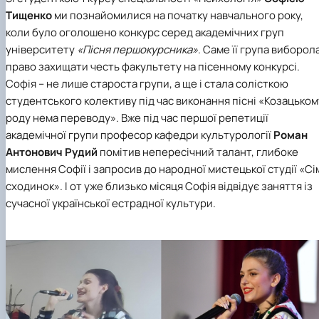
Тищенко
ми познайомилися на початку навчального року,
коли було оголошено конкурс серед академічних груп
університету
«Пісня першокурсника»
. Саме її група виборол
право захищати честь факультету на пісенному конкурсі.
Софія – не лише староста групи, а ще і стала солісткою
студентського колективу під час виконання пісні «Козацьком
роду нема переводу». Вже під час першої репетиції
академічної групи професор кафедри культурології
Роман
Антонович Рудий
помітив непересічний талант, глибоке
мислення Софії і запросив до
народної мистецької студії «Сі
сходинок»
. І от уже близько місяця Софія відвідує заняття із
сучасної української естрадної культури.