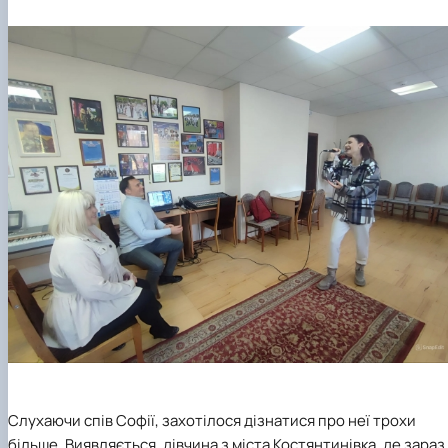
Слухаючи спів Софії, захотілося дізнатися про неї трохи
більше. Виявляється, дівчина з міста Костянтинівка, де зараз