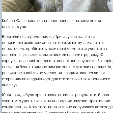
Кобзар Юлія
– креативна і неперевершена випускниця
магістратури.
Юлія ділиться враженнями: «Пригадуючи всі п’ять з
половиною років навчання на економічному факультеті,
перед очима пробігають позитивні моменти студентства
наповнені цікавими та змістовними парами в рідному 10
корпусі, галасливі перерви та веселі одногрупники. За періо
навчання було отримано чимало знать з фахових предметів,
розвинене аналітичне мислення, завдяки наполегливим
старанням викладачів кафедри статистики та економічного
аналізу».
Юлія завжди була орієнтована на високі результати, брала
участь у студентських та міжнародних науково-практичних
конференціях. Крім того, вона активно долучалася до заході
студентської організації, протягом 3 років навчання була