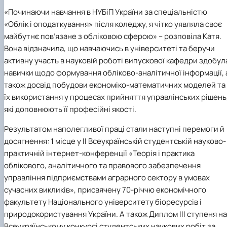
«Починаючи навчання в НУБіП України за спеціальністю
«Облік і оподаткування» після коледжу, я чітко уявляла своє
майбутнє пов’язане з обліковою сферою» – розповіла Катя.
Вона відзначила, що навчаючись в університеті та беручи
активну участь в науковій роботі випускової кафедри здобул
навички щодо формування обліково-аналітичної інформації, 
також досвід побудови економіко-математичних моделей та
їх використання у процесах прийняття управлінських рішень
які доповнюють її професійні якості.
Результатом наполегливої праці стали наступні перемоги й
досягнення: 1 місце у ІІ Всеукраїнській студентській науково-
практичній інтернет-конференції «Теорія і практика
облікового, аналітичного та правового забезпечення
управління підприємствами аграрного сектору в умовах
сучасних викликів», присвячену 70-річчю економічного
факультету Національного університету біоресурсів і
природокористування України. А також Диплом ІІІ ступеня на
Всеукраїнському конкурсі студентських наукових робіт за