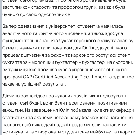
заступником старости та профоргом групи, завжди була
чуйною до своїх одногрупників.
За період навчання в університеті студентка навчилась
аналітичного та критичного мислення, а також здобула
фундаментальні знання з бухгалтерського обліку та аналізу.
Саме ці навички стали початком для Юлії щодо успішного
працевлаштування за фахом та кар’єрного росту: асистент
бухгалтера – молодший бухгалтер – бухгалтер. На сьогодні,
випускниця вже пройшла курс з управлінського обліку по
програмі САР (Certified Accounting Practitioner) та здала тест
чекає на успішний результат.
Дівчина розповідає про чудових друзів, яких подарували
студентські будні, вони були переповненні позитивними
емоціями. На завершення Юлія побажала колективу кафедри
статистики та економічного аналізу безмежного натхнення,
наснаги, щоб викладачі надалі продовжували наставляти,
мотивувати та створювати студентське майбутнє та творит