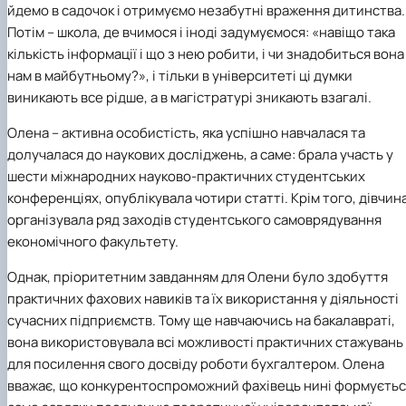
йдемо в садочок і отримуємо незабутні враження дитинства.
Потім – школа, де вчимося і іноді задумуємося: «навіщо така
кількість інформації і що з нею робити, і чи знадобиться вона
нам в майбутньому?», і тільки в університеті ці думки
виникають все рідше, а в магістратурі зникають взагалі.
Олена – активна особистість, яка успішно навчалася та
долучалася до наукових досліджень, а саме: брала участь у
шести міжнародних науково-практичних студентських
конференціях, опублікувала чотири статті. Крім того, дівчин
організувала ряд заходів студентського самоврядування
економічного факультету.
Однак, пріоритетним завданням для Олени було здобуття
практичних фахових навиків та їх використання у діяльності
сучасних підприємств. Тому ще навчаючись на бакалавраті,
вона використовувала всі можливості практичних стажувань
для посилення свого досвіду роботи бухгалтером. Олена
вважає, що конкурентоспроможний фахівець нині формуєтьс