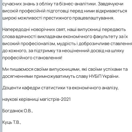
сучасних знань з обліку та бізнес-аналітики. Завдячуючи
високій професійній підготовці перед ними відкриваються
широкі можливості престижного працевлаштування.
Напередодні новорічних свят, наші випускниці передають
слова вдячності викладачам економічного факультету за їх
високий професіоналізм, мудрість і доброзичливе ставленн
до кожного, за підтримку та неоціненний досвід на шляху
професійного становлення!
Ми пишаємося своїми випускницями, які своїми успіхами та
досягненнями примножуватимуть славу НУБіП України.
Доценти кафедри статистики та економічного аналізу,
наукові керівниці магістрів-2021
Богданюк О.В.,
Куць Т.В.,