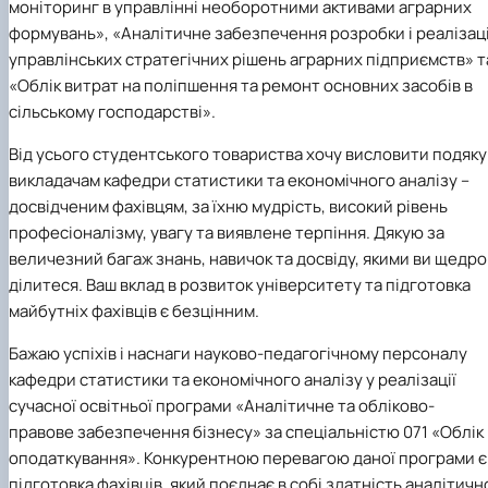
моніторинг в управлінні необоротними активами аграрних
формувань», «Аналітичне забезпечення розробки і реалізаці
управлінських стратегічних рішень аграрних підприємств» т
«Облік витрат на поліпшення та ремонт основних засобів в
сільському господарстві».
Від усього студентського товариства хочу висловити подяку
викладачам кафедри статистики та економічного аналізу –
досвідченим фахівцям, за їхню мудрість, високий рівень
професіоналізму, увагу та виявлене терпіння. Дякую за
величезний багаж знань, навичок та досвіду, якими ви щедро
ділитеся. Ваш вклад в розвиток університету та підготовка
майбутніх фахівців є безцінним.
Бажаю успіхів і наснаги науково-педагогічному персоналу
кафедри статистики та економічного аналізу у реалізації
сучасної освітньої програми «Аналітичне та обліково-
правове забезпечення бізнесу» за спеціальністю 071 «Облік 
оподаткування». Конкурентною перевагою даної програми є
підготовка фахівців, який поєднає в собі здатність аналітичн