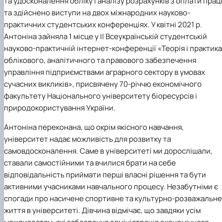
та удосконалення обліку і аналізу розрахунків з оплати прац
та здійснено виступи на двох міжнародних науково-
практичних студентських конференціях. У квітні 2021 р.
Антоніна зайняла 1 місце у ІІ Всеукраїнській студентській
науково-практичній інтернет-конференції «Теорія і практика
облікового, аналітичного та правового забезпечення
управління підприємствами аграрного сектору в умовах
сучасних викликів», присвячену 70-річчю економічного
факультету Національного університету біоресурсів і
природокористування України.
Антоніна переконана, що окрім якісного навчання,
університет надає можливість для розвитку та
самовдосконалення. Саме в університеті ми дорослішали,
ставали самостійними та вчилися брати на себе
відповідальність приймати перші власні рішення та бути
активними учасниками навчального процесу. Незабутніми є
спогади про насичене спортивне та культурно-розважальне
життя в університеті. Дівчина відмічає, що завдяки усім