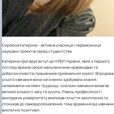
Сорокіна Катерина
– активна учасниця і переможниця
наукових проектів серед студентства.
Катерина пригадує вступ до НУБІП України, який з першого
погляду вразив своєю мальовничими краєвидами та
доброзичливістю працівників приймальної комісії. Впродовж
усього навчання вона натхненно здобувала знання,
незважаючи на певні труднощі, оскільки навчання вимагає
великої кількості часу та зусиль. Рівень професійності
викладачів університету викликав почуття захоплення та
спонукав до самовдосконалення, тому враження від навчанн
виключно позитивні.