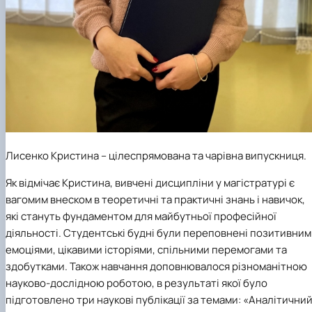
Лисенко Кристина
– цілеспрямована та чарівна випускниця.
Як відмічає Кристина, вивчені дисципліни у магістратурі є
вагомим внеском в теоретичні та практичні знань і навичок,
які стануть фундаментом для майбутньої професійної
діяльності. Студентські будні були переповнені позитивни
емоціями, цікавими історіями, спільними перемогами та
здобутками. Також навчання доповнювалося різноманітною
науково-дослідною роботою, в результаті якої було
підготовлено три наукові публікації за темами: «Аналітични