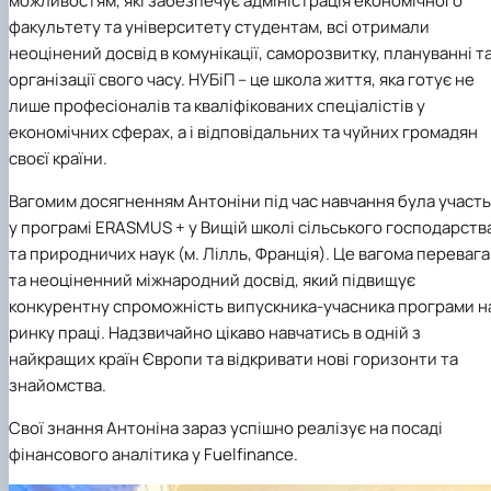
можливостям, які забезпечує адміністрація економічного
факультету та університету студентам, всі отримали
неоцінений досвід в комунікації, саморозвитку, плануванні т
організації свого часу. НУБіП – це школа життя, яка готує не
лише професіоналів та кваліфікованих спеціалістів у
економічних сферах, а і відповідальних та чуйних громадян
своєї країни.
Вагомим досягненням Антоніни під час навчання була участь
у програмі ERASMUS + у Вищій школі сільського господарств
та природничих наук (м. Лілль, Франція). Це вагома перевага
та неоціненний міжнародний досвід, який підвищує
конкурентну спроможність випускника-учасника програми н
ринку праці. Надзвичайно цікаво навчатись в одній з
найкращих країн Європи та відкривати нові горизонти та
знайомства.
Свої знання Антоніна зараз успішно реалізує на посаді
фінансового аналітика у Fuelfinance.