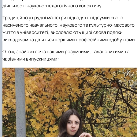
діяльності науково-педагогічного колективу.
Традиційно у грудні магістри підводять підсумки свого
насиченого навчального, наукового та культурно-масового
життя в університеті, висловлюють щирі слова подяки
викладачам та діляться першими професійними здобутками.
Отож, знайомтеся з нашими розумними, талановитими та
чарівними випускницями: