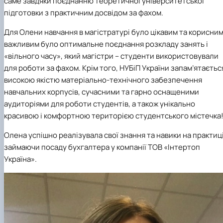
саме завдяки поєднанню теоретичної університетської
підготовки з практичним досвідом за фахом.
Для Олени навчання в магістратурі було цікавим та корисним
важливим було оптимальне поєднання розкладу занять і
«вільного часу», який магістри – студенти використовували
для роботи за фахом. Крім того, НУБіП України запам’ятаєтьс
високою якістю матеріально-технічного забезпечення
навчальних корпусів, сучасними та гарно оснащеними
аудиторіями для роботи студентів, а також унікально
красивою і комфортною територією студентського містечка
Олена успішно реалізувала свої знання та навики на практиці
займаючи посаду бухгалтера у компанії ТОВ «Інтертоп
Україна».