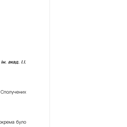
. акад. І.І.
, Сполучених
зокрема було