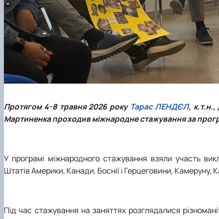
Протягом 4-8 травня 2026 року
Тарас ЛЕНДЄЛ
, к.т.н
Мартиненка проходив міжнародне стажування за прогр
У програмі міжнародного стажування взяли участь викла
Штатів Америки, Канади, Боснії і Герцеговини, Камеруну, Ка
Під час стажування на заняттях розглядалися різноманіт