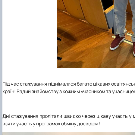
Під час стажування піднімалися багато цікавих освітянськ
країн! Радий знайомству з кожним учасником та учасницею 
Дні стажування пролітали швидко через цікаву участь у
взяти участь у програмах обміну досвідом!