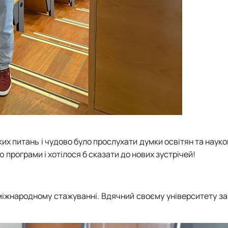
их питань і чудово було прослухати думки освітян та науков
програми і хотілося б сказати до нових зустрічей!
 міжнародному стажуванні. Вдячний своєму університету з