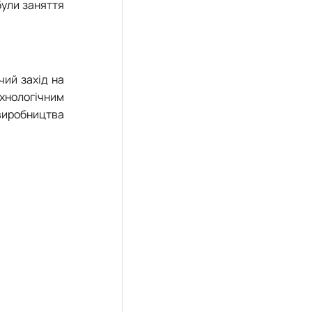
були заняття
чий захід на
ехнологічним
виробництва