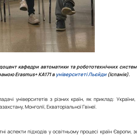
., доцент кафедри автоматики та робототехнічних систем ім
амою Erasmus+ KA171 в
університеті Льєйди
(Іспанія).
дачі університетів з різних країн, як приклад: України
захстану, Монголії, Екваторіальної Гвінеї.
ні аспекти підходів у освітньому процесі країн Європи, 