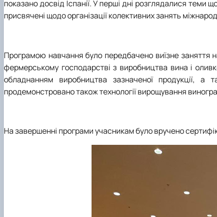
показано досвід Іспанії. У перші дні розглядалися теми щ
присвячені щодо організації колективних занять міжнаро
Програмою навчання було передбачено виїзне заняття н
фермерському господарстві з виробництва вина і оливко
обладнанням виробництва зазначеної продукції, а т
продемонстровано також технології вирощування виногра
На завершенні програми учасникам було вручено сертифі