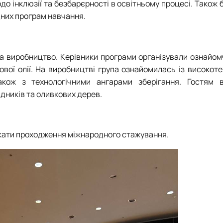
одо інклюзії та безбарєрності в освітньому процесі. Також 
дних програм навчання.
а виробництво. Керівники програми організували ознайом
вої олії. На виробництві група ознайомилась із високот
акож з технологічними ангарами зберігання. Гостям 
дників та оливкових дерев.
кати проходження міжнародного стажування.