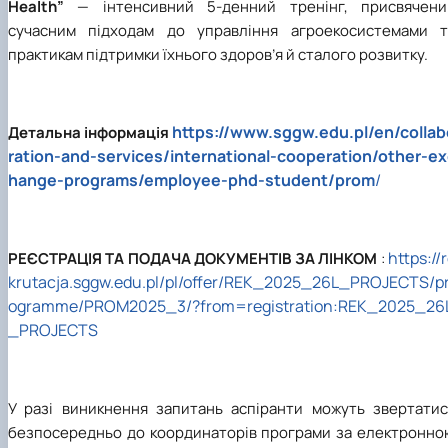
Health”
— інтенсивний 5-денний тренінг, присвячени
сучасним підходам до управління агроекосистемами т
практикам підтримки їхнього здоров’я й сталого розвитку.
https://www.sggw.edu.pl/en/collab
Детальна інформація
ration-and-services/international-cooperation/other-ex
hange-programs/employee-phd-student/prom
/
https://
РЕЄСТРАЦІЯ ТА ПОДАЧА ДОКУМЕНТІВ ЗА ЛІНКОМ
:
krutacja.sggw.edu.pl/pl/offer/REK_2025_26L_PROJECTS/p
ogramme/PROM2025_3/?from=registration:REK_2025_26
_PROJECTS
У разі виникнення запитань аспіранти можуть звертатис
безпосередньо до координаторів програми за електронно