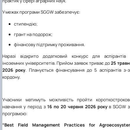
практик у сфері аграрних наук.
У межах програми SGGW забезпечує:
стипендію;
грант на подорож;
фінансову підтримку проживання.
Наразі відкрито додатковий конкурс для аспірантів 
іноземних університетів. Прийом заявок триває до
25 травн
2026 року
. Планується фінансування до 5 аспірантів з-з
кордону.
Учасники матимуть можливість пройти короткостроков
навчання у період з
16 по 20 червня 2026 року
в SGGW з
програмою:
“Best Field Management Practices for Agroecosyste