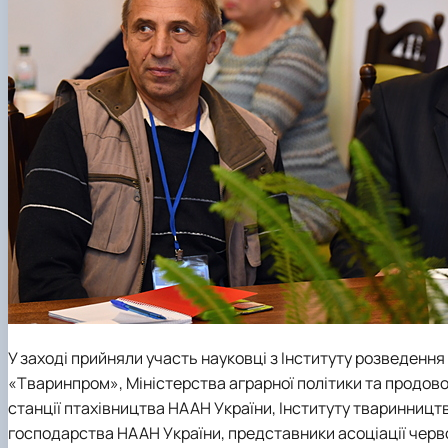
У заході прийняли участь науковці з Інституту розведення 
«Тваринпром», Міністерства аграрної політики та продов
станції птахівництва НААН України, Інституту тваринництва
господарства НААН України, представники асоціації черво