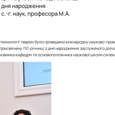
Гурток "Розведення та селекція тварин"
 з дня народження
Гурток "Генетика тварин"
с.-г. наук, професора М.А.
іотехнології тварин було проведено міжнародну науково-пра
присвячену 110-річниці з дня народження заслуженого діяч
сновника кафедри та основоположника наукової школи селекц