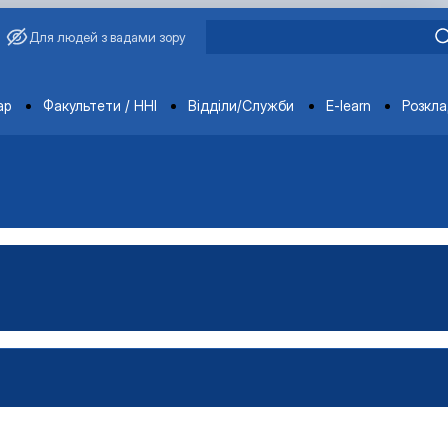
Для людей з вадами зору
ments
ар
Факультети / ННІ
Відділи/Служби
E-learn
Розкл