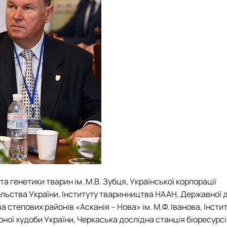
та генетики тварин ім. М.В. Зубця, Української корпорації
ольства України, Інституту тваринництва НААН, Державної 
 степових районів «Асканія – Нова» ім. М.Ф. Іванова, Інсти
ної худоби України, Черкаська дослідна станція біоресурс