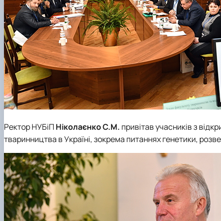
Ректор НУБіП
Ніколаєнко С.М.
привітав учасників з відкр
тваринництва в Україні, зокрема питаннях генетики, розве