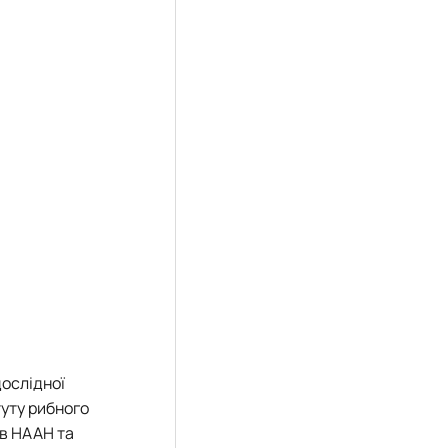
дослідної
туту рибного
ів НААН та