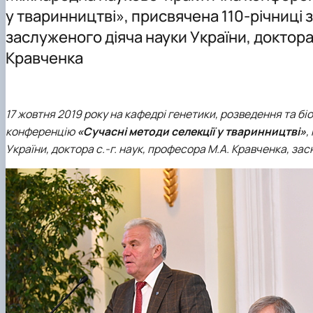
Навчальні лабораторії
Практика студентів
Наукові гуртки
у тваринництві», присвячена 110-річниці
Можливості працевлаштування
Фотогалерея
Аспірантура
заслуженого діяча науки України, доктора 
Кравченка
17 жовтня 2019 року на кафедрі генетики, розведення та б
конференцію
«Сучасні методи селекції у тваринництві»
,
України, доктора с.-г. наук, професора
М.А. Кравченка
, за