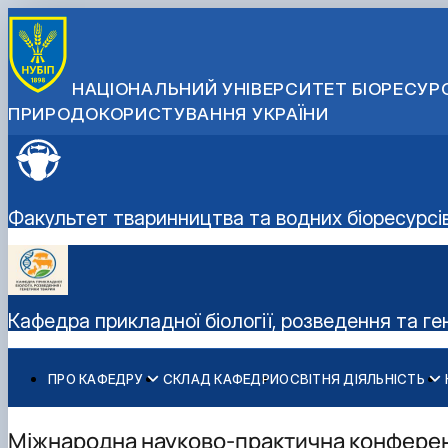
НАЦІОНАЛЬНИЙ УНІВЕРСИТЕТ БІОРЕСУРС
ПРИРОДОКОРИСТУВАННЯ УКРАЇНИ
Факультет тваринництва та водних біоресурсі
Кафедра прикладної біології, розведення та г
ПРО КАФЕДРУ
СКЛАД КАФЕДРИ
ОСВІТНЯ ДІЯЛЬНІСТЬ
Історія кафедри
Навчальні лабораторії
Наукова робота
Співпраця з роботодавцями
Робочі програми
Дорадча діяльність
Міжнародна науково-практична конференц