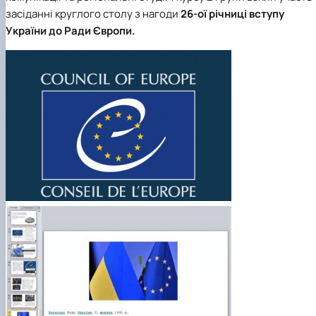
клуб»
засіданні круглого столу з нагоди
26-ої річниці вступу
Науковий гурток «Філософські проблеми
України до Ради Європи
.
міжособистісної та міжгрупової комунікаці…
Науковий гурток «Історія держави і права
України»