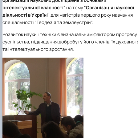
організація наукових досліджень з основами
інтелектуальної власності
" на тему "
Організація наукової
діяльності в Україні
" для магістрів першого року навчання
спеціальності "Геодезія та землеустрій".
Розвиток науки і техніки є визначальним фактором прогресу
суспільства, підвищення добробуту його членів, їх духовног
та інтелектуального зростання.