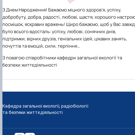
З Днем Народження! Бажаємо міцного здоров'я, успіху,
добробуту, добра, радості, любові, щастя, хорошого настрою
посмішок, яскравих вражень! Щиро бажаємо, щоб у Вас завж
було всього вдосталь: успіху, любові, сонячних днів,
підтримки, вірних друзів, геніальних ідей, цікавих занять,
почуттів та емоцій, сили, терпіння…
З повагою співробітники кафедр
и
загальної екології та
безпеки життєдіяльності
Кафедра загальної екології, радіобіології
та безпеки життєдіяльності