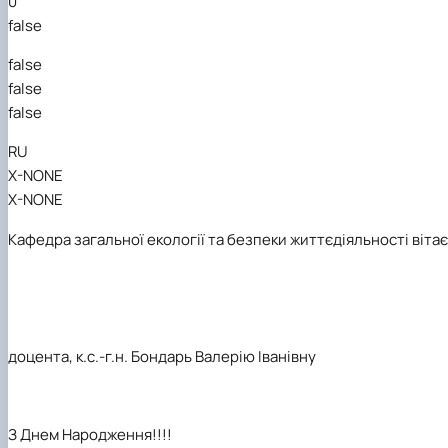
0
false
false
false
false
RU
X-NONE
X-NONE
Кафедра загальної екології та безпеки життєдіяльності вітає
доцента, к.с.-г.н.
Бондарь Валерію Іванівну
З Днем Народження!!!!