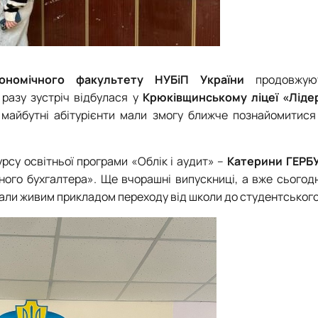
ономічного факультету НУБіП України
продовжуют
 разу зустріч відбулася у
Крюківщинському ліцеї «Лід
е майбутні абітурієнти мали змогу ближче познайомитися
рсу освітньої програми «Облік і аудит» –
Катерини ГЕРБ
ного бухгалтера». Ще вчорашні випускниці, а вже сьогод
тали живим прикладом переходу від школи до студентського