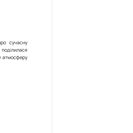
про сучасну
а поділилася
ву атмосферу