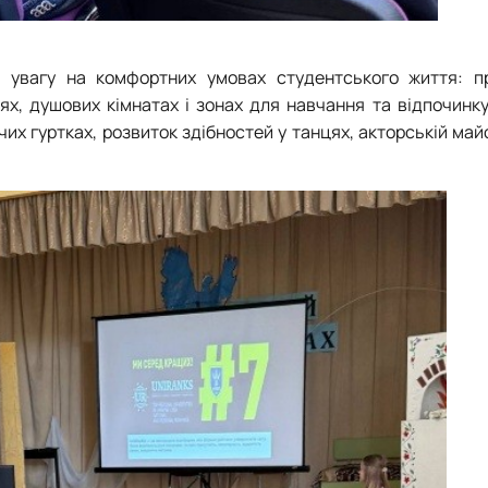
 увагу на комфортних умовах студентського життя: п
х, душових кімнатах і зонах для навчання та відпочинку
чих гуртках, розвиток здібностей у танцях, акторській май