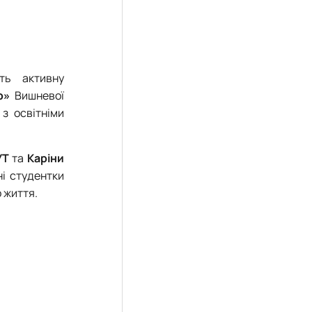
ь активну
ер»
Вишневої
 з освітніми
УТ
та
Каріни
ні студентки
 життя.