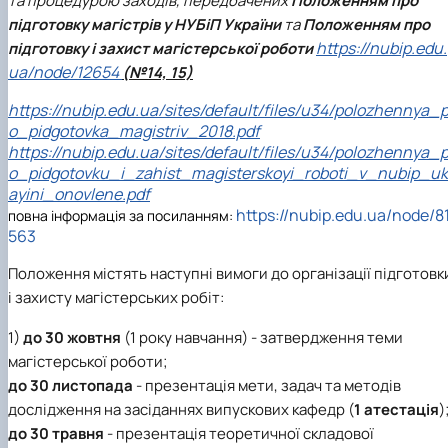
та процедурою заходів, передбачених
Положенням про
підготовку магістрів у НУБіП України
та
Положенням про
https://nubip.edu.
підготовку і захист магістерської роботи
ua/node/12654
(№14, 15)
https://nubip.edu.ua/sites/default/files/u34/polozhennya_p
o_pidgotovka_magistriv_2018.pdf
https://nubip.edu.ua/sites/default/files/u34/polozhennya_p
o_pidgotovku_i_zahist_magisterskoyi_roboti_v_nubip_uk
ayini_onovlene.pdf
https://nubip.edu.ua/node/8
повна інформація за посиланням:
563
Положення містять наступні вимоги до організації підготовк
і захисту магістерських робіт:
1)
до 30 жовтня
(1 року навчання) - затвердження теми
магістерської роботи;
до 30 листопада
- презентація мети, задач та методів
дослідження на засіданнях випускових кафедр (
1 атестація
)
до 30 травня
- презентація теоретичної складової