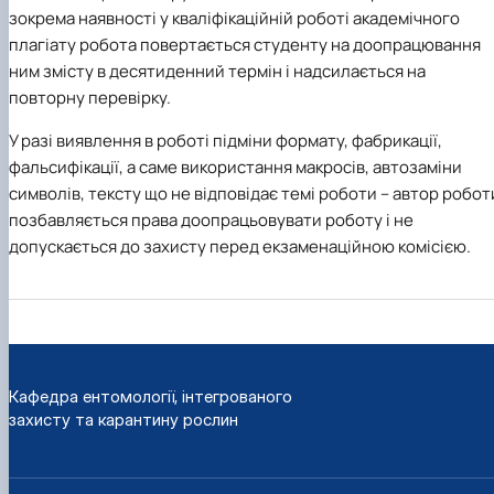
зокрема наявності у кваліфікаційній роботі академічного
плагіату робота повертається студенту на доопрацювання
ним змісту в десятиденний термін і надсилається на
повторну перевірку.
У разі виявлення в роботі підміни формату, фабрикації,
фальсифікації, а саме використання макросів, автозаміни
символів, тексту що не відповідає темі роботи – автор робот
позбавляється права доопрацьовувати роботу і не
допускається до захисту перед екзаменаційною комісією.
Кафедра ентомології, інтегрованого
захисту та карантину рослин