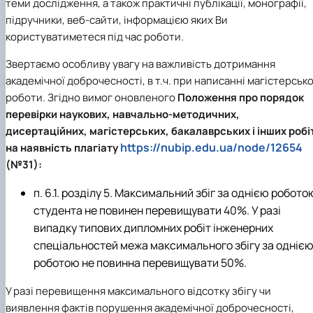
теми дослідження, а також практичні публікації, монографії,
підручники, веб-сайти, інформацією яких Ви
користуватиметеся під час роботи.
Звертаємо особливу увагу на важливість дотримання
академічної доброчесності, в т.ч. при написанні магістерсько
роботи. Згідно вимог оновленого
Положення про порядок
перевірки наукових, навчально-методичних,
дисертаційних, магістерських, бакалаврських і інших робі
https://nubip.edu.ua/node/12654
на наявність плагіату
(№31):
п. 6.1. розділу 5. Максимальний збіг за однією робото
студента не повинен перевищувати 40%. У разі
випадку типових дипломних робіт інженерних
спеціальностей межа максимального збігу за одніє
роботою не повинна перевищувати 50%.
У разі перевищення максимального відсотку збігу чи
виявлення фактів порушення академічної доброчесності,