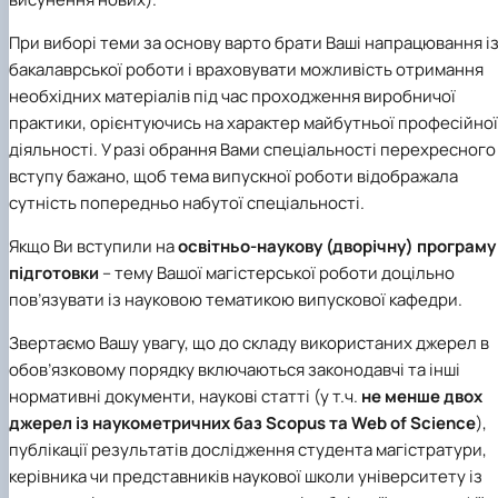
При виборі теми за основу варто брати Ваші напрацювання і
бакалаврської роботи і враховувати можливість отримання
необхідних матеріалів під час проходження виробничої
практики, орієнтуючись на характер майбутньої професійної
діяльності. У разі обрання Вами спеціальності перехресного
вступу бажано, щоб тема випускної роботи відображала
сутність попередньо набутої спеціальності.
Якщо Ви вступили на
освітньо-наукову (дворічну) програму
підготовки
– тему Вашої магістерської роботи доцільно
пов’язувати із науковою тематикою випускової кафедри.
Звертаємо Вашу увагу, що до складу використаних джерел в
обов’язковому порядку включаються законодавчі та інші
нормативні документи, наукові статті (у т.ч.
не менше двох
джерел із наукометричних баз Scopus та Web of Science
),
публікації результатів дослідження студента магістратури,
керівника чи представників наукової школи університету із