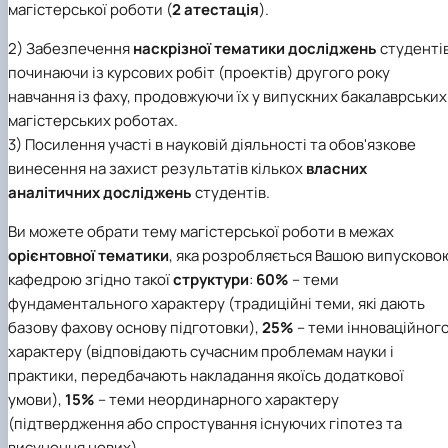
магістерської роботи (
2 атестація
).
2) Забезпечення
наскрізної тематики досліджень
студентів
починаючи із курсових робіт (проектів) другого року
навчання із фаху, продовжуючи їх у випускних бакалаврських 
магістерських роботах.
3) Посилення участі в науковій діяльності та обов'язкове
винесення на захист результатів кількох
власних
аналітичних досліджень
студентів.
Ви можете обрати тему магістерської роботи в межах
орієнтовної тематики
, яка розробляється Вашою випусково
кафедрою згідно такої
структури
:
60%
– теми
фундаментального характеру (традиційні теми, які дають
базову фахову основу підготовки),
25%
– теми інноваційног
характеру (відповідають сучасним проблемам науки і
практики, передбачають накладання якоїсь додаткової
умови),
15%
– теми неординарного характеру
(підтвердження або спростування існуючих гіпотез та
висунення нових).