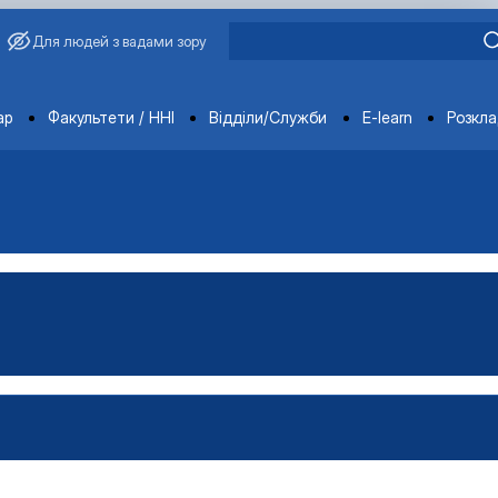
Для людей з вадами зору
ments
ар
Факультети / ННІ
Відділи/Служби
E-learn
Розкл