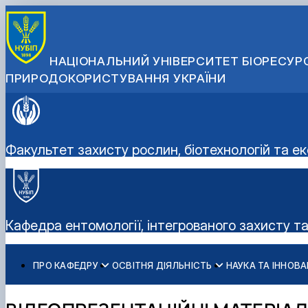
НАЦІОНАЛЬНИЙ УНІВЕРСИТЕТ БІОРЕСУРС
ПРИРОДОКОРИСТУВАННЯ УКРАЇНИ
Факультет захисту рослин, біотехнологій та ек
Кафедра ентомології, інтегрованого захисту т
ПРО КАФЕДРУ
ОСВІТНЯ ДІЯЛЬНІСТЬ
НАУКА ТА ІННОВА
Історія кафедри
ОС "Бакалавр"
Науково-дослідна робота
Профорієнтаційна робота
Співробітники кафедри
ОС «Магістр»
Наукові досягнення
Виховна робота