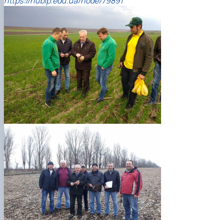
https://nubip.edu.ua/node/79891