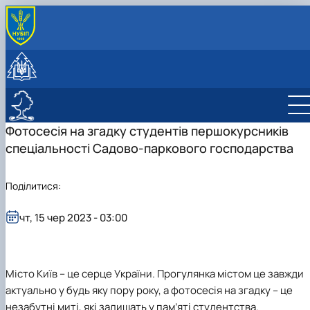
ПРО КАФЕДРУ
Історія
АБІТУРІЄНТУ
Колектив
Анкета вступника
НАВЧАННЯ
Лабораторії
Підготовчі курси
Освітні програми
НАУКА
Співпраця
ННВЛ сучасних технологій проектування
Приймальна комісія
Дисципліни
Бакалавр
Дослідження
Фотосесія на згадку студентів першокурсників
Наші випускники
СПО
Олімпіади університету
Матеріальне забезпечення
Магістр
Робочі програми
Публікації
спеціальності Садово-паркового господарства
Навчальні лабораторії
Інфраструктура
PhD
Анотації вибіркових дисциплін ОС Магістр
Конференції
Результати
Наукові гуртки
Поділитися:
Декоративне садівництво, квітникарство та
топіарне мистецтво
Ландшафтне будівництво та арбористика
чт, 15 чер 2023 - 03:00
Природа та Мистецтво
Фітодизайн та сучасна флористика
Місто Київ – це серце України. Прогулянка містом це завжди
актуально у будь яку пору року, а фотосесія на згадку – це
незабутні миті, які залишать у пам’яті студентства.