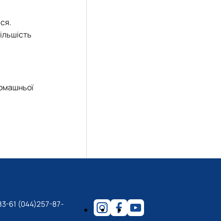
ся.
більшість
домашньої
83-61 (044)257-87-