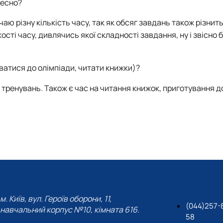
чесно?
 різну кількість часу, так як обсяг завдань також різнить
ькості часу, дивлячись якої складності завдання, ну і звісно 
ватися до олімпіади, читати книжки)?
х тренувань. Також є час на читання книжок, приготування 
м. Київ, вул. Героїв оборони, 11,
(044)257-
навчальний корпус №10, кімната 616.
58