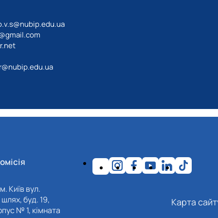
o.v.s@nubip.edu.ua
a@gmail.com
r.net
r@nubip.edu.ua
омісія
м. Київ вул.
шлях, буд. 19,
Карта сайт
пус № 1, кімната