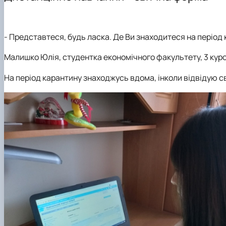
Навчальна практика
ОС PhD
Науковий гурток «Діджитал облік»
Конференції
Підготовка аспірантів
- Представтеся, будь ласка. Де Ви знаходитеся на період
Малишко Юлія, студентка економічного факультету, 3 курс
На період карантину знаходжусь вдома, інколи відвідую св