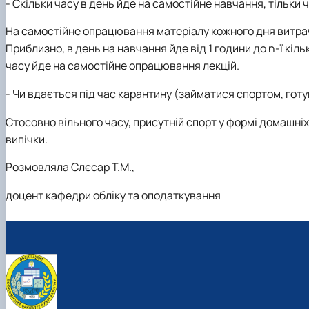
- Скільки часу в день йде на самостійне навчання, тільки 
На самостійне опрацювання матеріалу кожного дня витрачаю
Приблизно, в день на навчання йде від 1 години до
n
-
ї кіл
часу йде на самостійне опрацювання лекцій.
- Чи вдається під час карантину (займатися спортом, готу
Стосовно вільного часу, присутній спорт у формі домашні
випічки.
Розмовляла Слєсар Т.М.,
доцент кафедри обліку та оподаткування