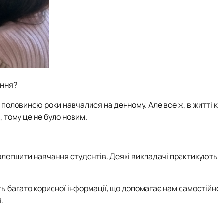
ання?
 половиною роки навчалися на денному. Але все ж, в житті к
 тому це не було новим.
олегшити навчання студентів. Деякі викладачі практикують
ть багато корисної інформації, що допомагає нам самостійн
.