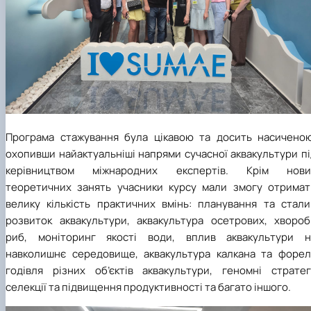
Програма стажування була цікавою та досить насиченою
охопивши найактуальніші напрями сучасної аквакультури п
керівництвом міжнародних експертів. Крім нови
теоретичних занять учасники курсу мали змогу отримат
велику кількість практичних вмінь: планування та стали
розвиток аквакультури, аквакультура осетрових, хвороб
риб, моніторинг якості води, вплив аквакультури н
навколишнє середовище, аквакультура калкана та форелі
годівля різних об’єктів аквакультури, геномні стратегі
селекції та підвищення продуктивності та багато іншого.