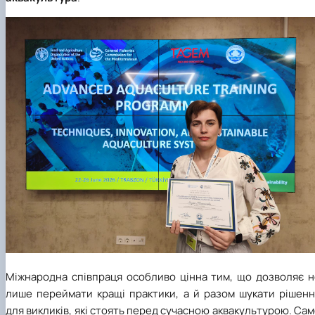
Міжнародна співпраця особливо цінна тим, що дозволяє н
лише переймати кращі практики, а й разом шукати рішенн
для викликів, які стоять перед сучасною аквакультурою. Са