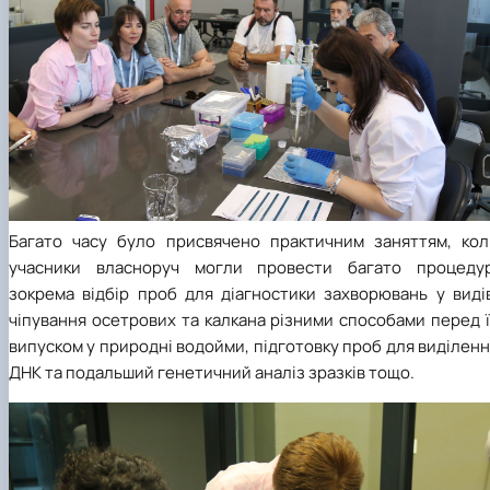
Багато часу було присвячено практичним заняттям, кол
учасники власноруч могли провести багато процедур
зокрема відбір проб для діагностики захворювань у видів
чіпування осетрових та калкана різними способами перед 
випуском у природні водойми, підготовку проб для виділен
ДНК та подальший генетичний аналіз зразків тощо.