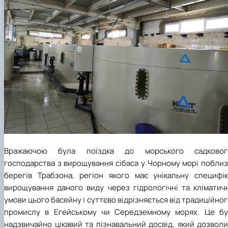
Вражаючою була поїздка до морського садковог
господарства з вирощування сібаса у Чорному морі поблиз
берегів Трабзона, регіон якого має унікальну специфік
вирощування даного виду через гідрологічні та кліматичн
умови цього басейну і суттєво відрізняється від традиційно
промислу в Егейському чи Середземному морях. Це бу
надзвичайно цікавий та пізнавальний досвід, який дозвол