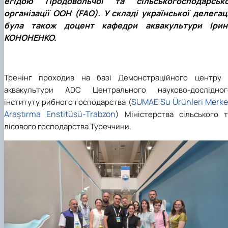
егідою Продовольчої та сільськогосподарсько
організації ООН (FAO). У складі української делегаці
була також доцент кафедри аквакультури Ірин
КОНОНЕНКО.
Тренінг проходив на базі Демонстраційного центру 
аквакультури ADC Центрального науково-дослідног
SUMAE Su Ürünleri Merke
інституту рибного господарства (
Araştırma Enstitüsü-Trabzon
) Міністерства сільського т
лісового господарства Туреччини.