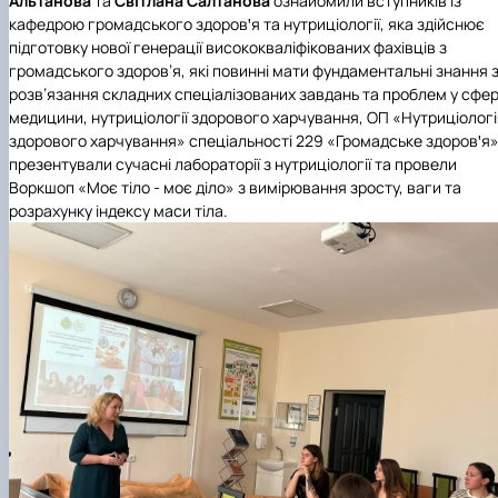
Альтанова
та
Світлана
Салтанова
ознайомили вступників із
кафедрою громадського здоровꞌя та нутриціології, яка здійснює
підготовку нової генерації висококваліфікованих фахівців з
громадського здоров’я, які повинні мати фундаментальні знання 
розв’язання складних спеціалізованих завдань та проблем у сфер
медицини, нутриціології здорового харчування, ОП «Нутриціологі
здорового харчування» спеціальності 229 «Громадське здоровꞌя»
презентували сучасні лабораторії з нутриціології та провели
Воркшоп
«Моє тіло - моє діло»
з вимірювання зросту, ваги та
розрахунку індексу маси тіла.