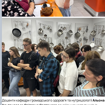
Доценти кафедри громадського здоровꞌя та нутриціології
Альона