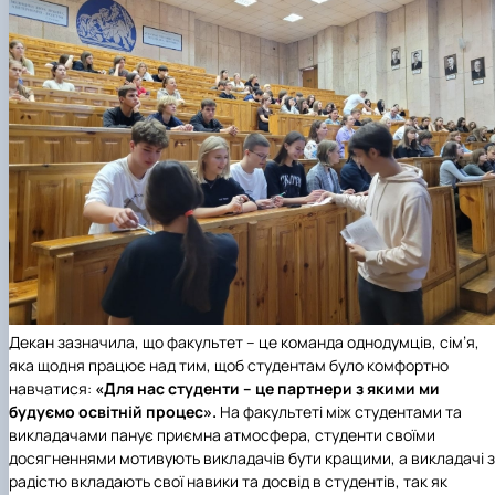
Декан зазначила, що факультет – це команда однодумців, сім’я,
яка щодня працює над тим, щоб студентам було комфортно
навчатися:
«Для нас студенти – це партнери з якими ми
будуємо освітній процес».
На факультеті між студентами та
викладачами панує приємна атмосфера, студенти своїми
досягненнями мотивують викладачів бути кращими, а викладачі з
радістю вкладають свої навики та досвід в студентів, так як