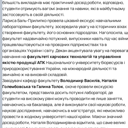
більшість викладачів має практичний досвід роботи, відповідно,
студенти отримують вагомі знання та навики, які в майбутньому
застосовують в своїй діяльності.
Лариса Баль-Прилипко провела цікавий екскурс навчальними
лабораторіями факультету, зосередила увагу на історичних віхах
створення факультету, його основних підрозділах. Наголосила, щ
факультет надзвичайно потужний, випускники навіть під час війн
працевлаштовуються на провідних підприємствах та в
організаціях України і світу. Декан акцентувала увагу на переваг
навчання на
факультеті харчових технологій та управління
якістю продукції АПК
Національного університету біоресурсів і
природокористування України, на міжнародній діяльності та
звичайно ж на виховній складовій.
Завідувачі кафедр факультету
Володимир
Василів, Наталія
Голембовська та Галина Толок
, охоче провели екскурсію
факультетом, представила досить потужні лабораторії, де
студенти на високому рівні можуть проводити не лише заняття,
навчаючись на бакалавра, але й виконувати свої наукові роботи,
наукові дослідження, навчаючись в магістратурі, які неможливо
провести в жодному університеті нашої країни. Маючи значний
досвід роботи, Наталія Володимирівна відмітила, що саме великі