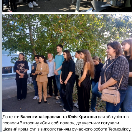
Доценти
Валентина
Ісраелян
та
Юлія
Крижова
для абітурієнтів
провели Вікторину
«Сам собі повар»
, де учасники готували
цікавий крем-суп з використанням сучасного робота Термоміксу.