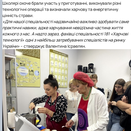
Школярі охоче брали участь у приготуванні, виконували різні
технологічні операції та визначали харчову та енергетичну
цінність страви.
«Для нашої спеціальності надзвичайно важливо здобувати саме
практичні навики, адже харчування невід’ємна частина життя
кожного з нас. А надто зараз, фахівці спеціальності 181 «Харчові
технології» одні з найбільш затребуваних спеціалістів на ринку
України»
– стверджує Валентина Ісраелян.