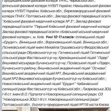
Городищенський фаховий коледж УНУС, Черкаська обл.;
Ірпінський фаховий коледж НУБіП України; Немішаївський фахови
коледж НУБіП України, Київська обл.; Березоворудський фаховий
коледж ПНАУ, Полтавська обл.; Заклад фахової передвищої освіт
"Київський фаховий медичний коледж № 3"; Заклад фахової
передвищої освіти "Перший Київський фаховий медичний коледж"
Заклад фахової передвищої освіти «Київський міський медичний
фаховий коледж», м. Київ.
Учні 10-11 класів:
Іллінецький ліцей
«Ерудит», Вінницька обл.; Вороновицький ліцей, Вінницька обл.;
Лісниківський ліцей імені Михайла Грушевського Феодосіївської
сільської ради Обухівського р-ну; Гатненський ліцей Гатненської
сільської ради Фастівського р-ну; Крюківщинський ліцей "Лідер"
Вишневої міськради Бучанського р-ну; Пісківський ліцей «Лідер»,
Бучанського району; Вишнівський академічний ліцей "Основа",
Вишнівський академічний ліцей №1; Вишнівський академічний
ліцей №2 Вишневої міськради Бучанського р-ну Київської обл.;
Новосілківський академічний ліцей "Ерудит" Чабанівської
селищної ради Фастівського р-ну Київської обл.; Лазірківська ЗО
І-ІІІ ст. імені В.О. Підпалого Новооржицької селищної ради; ОЗ
"Новооржицька ЗОШ І-ІІІ ст. Новооржицької селищної ради"
Полтавської обл.; Еколого-природничий ліцей №116 міста Києва.