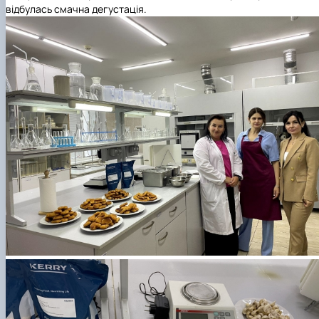
відбулась смачна дегустація.