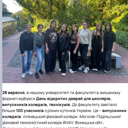
28 вересня
, в нашому університеті та факультеті в змішаному
форматі відбувся
День відкритих дверей для школярів,
випускників коледжів, технікумів.
До факультету завітало
більше
100 учасників
з різних куточків України. Це –
випускники
коледжів
:
Іллінецький фаховий коледж; Могилів-Подільський
фаховий технологічний коледж ВНАУ, Вінницька обл.;