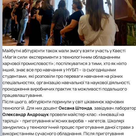
Майбутні абітурієнти також мали змогу взяти участь у
Квесті
«Магія сили: експерименти з технологічним обладнанням
харчової промисловості»;
поспілкуватися з тими, хто як ніхто
інший, знає все про навчання у НУБіП – із сьогоднішніми
студентами, які розповіли про переваги навчання на різних
спеціальностях, організацію навчальної та наукової діяльності,
проходження виробничих практик та можливості подальшого
працевлаштування.
Після цього, абітурієнти поринули у світ цікавинок харчових
технологій. Для них доцент
Оксана
Штонда
, завідувач лаборатор
Олександр Андрощук
провели майстер-клас:
«Інновації на
тарілці»
- приготування м'ясних виробів – нагетсів. Школярі
занурились у технологічний процес приготування даної страви з
використанням сучасного обладнання. Після приготування