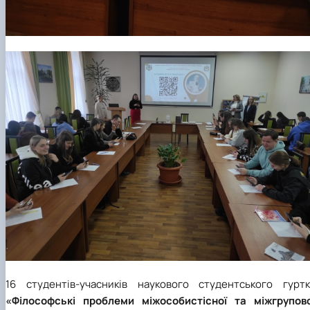
16 студентів-учасників наукового студентського гуртк
«Філософські проблеми міжособистісної та міжгрупово