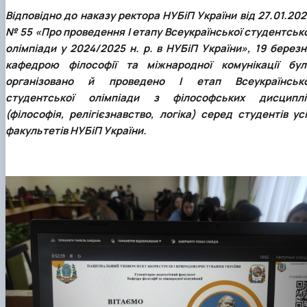
клуб»
Відповідно до наказу ректора НУБіП України від 27.01.20
Науковий гурток «Філософські проблеми
№ 55 «Про проведення І етапу Всеукраїнської студентсько
міжособистісної та міжгрупової комунікаці…
олімпіади у 2024/2025 н. р. в НУБіП України», 19 березн
Науковий гурток «Історія держави і права
кафедрою філософії та міжнародної комунікації бул
України»
організовано й проведено І етап Всеукраїнсько
студентської олімпіади з філософських дисциплі
(філософія, релігієзнавство, логіка) серед студентів ус
факультетів НУБіП України.