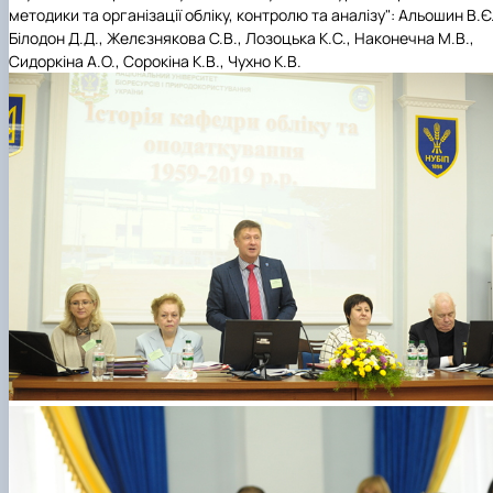
методики та організації обліку, контролю та аналізу": Альошин В.Є.
Білодон Д.Д., Желєзнякова С.В., Лозоцька К.С., Наконечна М.В.,
Сидоркіна А.О., Сорокіна К.В., Чухно К.В.