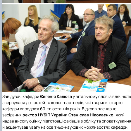
Завідувач кафедри
Євгенія Калюга
у вітальному слові з вдячніст
звернулася до гостей та колег-партнерів, які творили історію
кафедри впродовж 60-ти останніх років. Відкрив пленарне
засідання
ректор
НУБіП України
Станіслав Ніколаєнко
, який
надав високу оцінку підготовці фахівців з обліку та оподаткуванн
й акцентував увагу на освітньо-наукових можливостях кафедри,