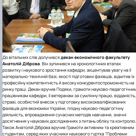
До вітальних слів долучився
декан
економічного факультету
Анатолій Діброва
. Він зупинився на хронологічних етапах
розвитку і наукового зростання кафедри, акцентував увагу на її
матеріально-технічній базі, якості підготовки фахівців, відмітив їх
професійну компетентність й високу конкурентоспроможність на
ринку праці. Декан вручив
Подяки
,
грамоти
науково-педагогічни
працівникам кафедри, її ветеранам за сумлінну працю, відданість,
справі, особистий внесок у підготовку висококваліфікованих
фахівців для економіки України, плідну науково-педагогічну
діяльність, впровадження сучасних методів навчання, значні
досягнення у наукових дослідженнях з питань обліку та контролю
Також Анатолій Діброва вручив Грамоти активним та креативним
студентам, серед яких учасники наукового гуртка "Проблеми