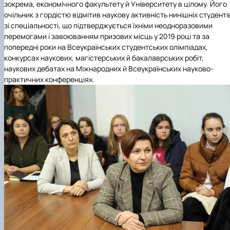
зокрема, економічного факультету й Університету в цілому. Його
очільник з гордістю відмітив наукову активність нинішніх студенті
зі спеціальності, що підтверджується їхніми неодноразовими
перемогами і завоюванням призових місць у 2019 році та за
попередні роки на Всеукраїнських студентських олімпіадах,
конкурсах наукових, магістерських й бакалаврських робіт,
наукових дебатах на Міжнародних й Всеукраїнських науково-
практичних конференціях.