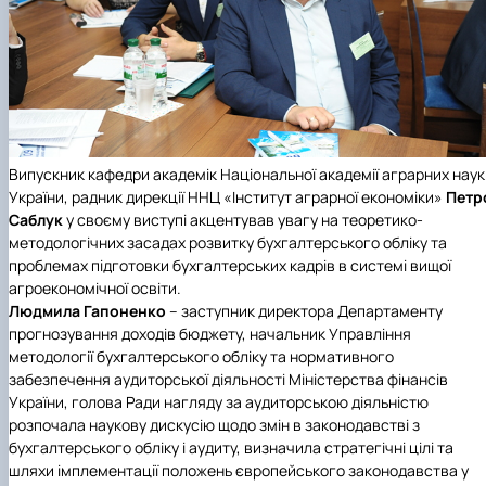
Випускник кафедри академік Національної академії аграрних наук
України, радник дирекції ННЦ «Інститут аграрної економіки»
Петр
Саблук
у своєму виступі акцентував увагу на теоретико-
методологічних засадах розвитку бухгалтерського обліку та
проблемах підготовки бухгалтерських кадрів в системі вищої
агроекономічної освіти.
Людмила Гапоненко
– заступник директора Департаменту
прогнозування доходів бюджету, начальник Управління
методології бухгалтерського обліку та нормативного
забезпечення аудиторської діяльності Міністерства фінансів
України, голова Ради нагляду за аудиторською діяльністю
розпочала наукову дискусію щодо змін в законодавстві з
бухгалтерського обліку і аудиту, визначила стратегічні цілі та
шляхи імплементації положень європейського законодавства у