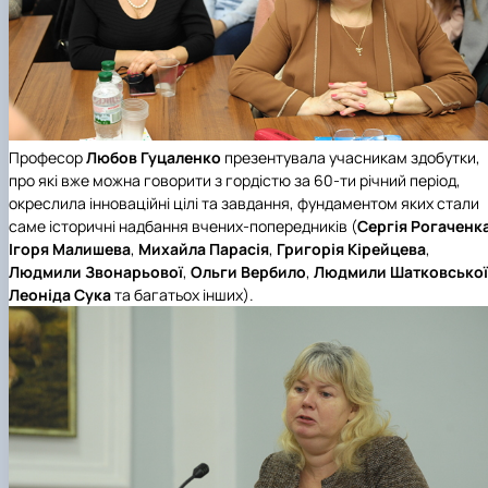
Професор
Любов Гуцаленко
презентувала учасникам здобутки,
про які вже можна говорити з гордістю за 60-ти річний період,
окреслила інноваційні цілі та завдання, фундаментом яких стали
саме історичні надбання вчених-попередників (
Сергія Рогаченк
Ігоря Малишева
,
Михайла Парасія
,
Григорія Кірейцева
,
Людмили Звонарьової
,
Ольги Вербило
,
Людмили Шатковської
Леоніда Сука
та багатьох інших).