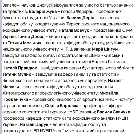
Загалом, наукові дискусії відбувалися за участю багатьох вчених
та практиків:
Валерія Жука
– голови Федерації професійних
бухгалтерів і аудиторів України;
Василя Дерія
– професора
кафедри обліку і оподаткування Тернопільського національного
економічного університету;
Наталії
Вовчук
– представника СІМА 
Україні;
Ірини Дрозд
– директора Центру підвищення кваліфікації
та
Тетяни Мельник
– доцента кафедри обліку та аудиту Київськог
національного університету ім. Т. Шевченка;
Марії Шигун
–
завідувача кафедри обліку і оподаткування ДВНЗ «Київський
національний економічний університет імені Вадима Гетьмана;
Наталії Правдюк
– завідувача кафедри бухгалтерського обліку т
Тетяни Мулик
– завідувача кафедри аналізу та статистики
Вінницького національного аграрного університету;
Наталії
Малюги
– професори кафедри обліку та оподаткування
Житомирського агроекологічного університету;
Михайла
Проданчука
– провідного наукового співробітника ННЦ «Інститут
аграрної економіки»,
Сергія Бардаша
– професора кафедри
агарного консалтингу і туризму НУБіП України;
Василя Савчука
–
професора кафедри статистики та економічного аналізу НУБіП
України;
Наталії Царук
– доцента кафедри обліку та
оподаткування ВП НУБіП України «Ніжинський агротехнічний