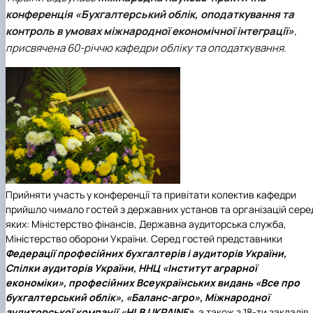
конференція «Бухгалтерський облік, оподаткування та
контроль в умовах міжнародної економічної інтеграції»
,
присвячена 60-річчю кафедри обліку та оподаткування.
Прийняти участь у конференції та привітати колектив кафедри
прийшло чимало гостей з державних установ та організацій сере
яких:
Міністерство фінансів
,
Державна аудиторська служба
,
Міністерство оборони України
. Серед гостей представники
Федерації професійних бухгалтерів і аудиторів України,
Спілки аудиторів України, ННЦ «Інститут аграрної
економіки», професійних Всеукраїнських видань «Все про
бухгалтерський облік», «Баланс-агро», Міжнародної
аудиторської компанії «HLB UKRAINE»
, а також з 18-ти закладів