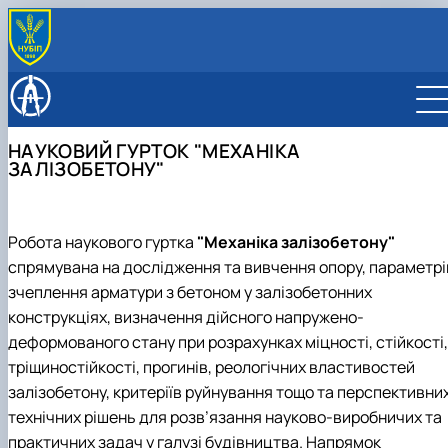
ПРО ФАКУЛЬТЕТ
Адміністрація
ВСТУПНИКУ
Академічна доброчесність
Бакалавр
СТУДЕНТУ
НАУКОВИЙ ГУРТОК "МЕХАНІКА
Відео про факультет
Магістр
G11 Машинобудування
Розклад занять
КАФЕДРИ
ЗАЛІЗОБЕТОНУ"
Документи факультету
Аспірантура
G19 Будівництво та цивільна інженерія
G11 Машинобудування
Графік освітнього процесу
Будівництва
НАУКА
Історія факультету
Відвідати факультет
G19 Будівництво та цивільна інженерія
Графік практик
Конструювання машин і обладнання
Конференції, семінари: програми і збірники тез
РОЗКЛАД ЗАНЯТЬ
Культурно-масова робота
Розклад складання екзаменів
Механіки
Наукові гуртки
ВІДВІДАТИ ФАКУЛЬТЕТ
Робота наукового гуртка
"Механіка залізобетону"
Міжнародна співараця
Формування індивідуальної освітньої траєкторії
Надійності техніки
Наукова робота
спрямувана на дослідження та вивчення опору, параметрі
Опитування
Стипендія
Нарисної геометрії, комп’ютерної графіки та
Про нас
Список студентів академічних груп
дизайну
зчеплення арматури з бетоном у залізобетонних
Рада роботодавців
Накази про затвердження тем кваліфікаційних
Технології конструкційних матеріалів і
конструкціях, визначення дійсного напружено-
робіт
матеріалознавства
деформованого стану при розрахунках міцності, стійкості,
Сторінка магістра
Технічного сервісу та інженерного менеджменту
тріщиностійкості, прогинів, реологічних властивостей
Навчальна робота
імені М. П. Момотенка
залізобетону, критеріїв руйнування тощо та перспективни
Соціальна стипендія
Студенту
технічних рішень для розв’язання науково-виробничих та
Студентська організація
практичних задач у галузі будівництва. Напрямок