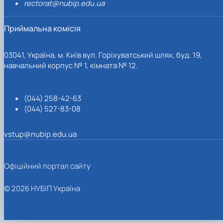
rectorat@nubip.edu.ua
Новаковська І.О., Бавровська Н.М., Тихенко О. В.);
Купріянчик І.П.,
Мединська Н.В.
Приймальна комісія
Екологобезпечне використання
сільськогосподарських земель на регіональному
03041, Україна, м. Київ вул. Горіхуватський шлях, буд. 19,
рівні: монографія. К., 2015. 366 c.;
навчальний корпус № 1, кімната № 12.
А. Мартин, Ю. Мороз,
Н. Мединська
, Л. Кольоса,
Л. Гунько. Формування земельних ділянок для
(044) 258-42-63
потреб альтернативної енергетики. 2021. Київ: ДП
(044) 527-83-08
«Компринт».2021, с.376;
vstup@nubip.edu.ua
N. Medynska
Офіційний портал сайту
© 2026 НУБІП Україна