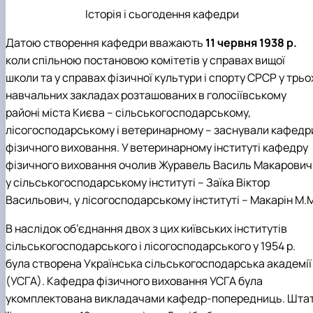
Історія і сьогодення кафедри
Датою створення кафедри вважають
11 червня 1938 р.
коли спільною постановою комітетів у справах вищої
школи та у справах фізичної культури і спорту СРСР у трьо
навчальних закладах розташованих в голосіївському
районі міста Києва – сільськогосподарському,
лісогосподарському і ветеринарному – заснували кафедр
фізичного виховання. У ветеринарному інституті кафедру
фізичного виховання очолив Журавель Василь Макарович
у сільськогосподарському інституті – Заїка Віктор
Васильович, у лісогосподарському інституті – Макарін М.
В наслідок об’єднання двох з цих київських інститутів
сільськогосподарського і лісогосподарського у 1954 р.
була створена Українська сільськогосподарська академії
(УСГА). Кафедра фізичного виховання УСГА була
укомплектована викладачами кафедр-попередниць. Шта