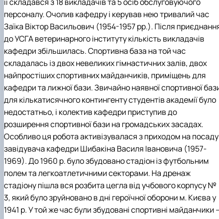
її складався з 18 викладачів та 5 осіб обслуговуючого
персоналу. Очолив кафедру і керував нею тривалий час
Заїка Віктор Васильович (1954-1957 рр.). Після приєднанн
до УСГА ветеринарного інституту кількість викладачів
кафедри збільшилась. Спортивна база на той час
складалась із двох невеликих гімнастичних залів, двох
найпростіших спортивних майданчиків, приміщень для
кафедри та лижної бази. Звичайно наявної спортивної баз
для кількатисячного контингенту студентів академії було
недостатньо, і колектив кафедри приступив до
розширення спортивної бази на громадських засадах.
Особливо ця робота активізувалася з приходом на посаду
завідувача кафедри Шибакіна Василя Івановича (1957-
1969). До 1960 р. було збудовано стадіон із футбольним
полем та легкоатлетичними секторами. На дренаж
стадіону пішла вся розбита цегла від учбового корпусу №
3, який було зруйновано в дні героїчної оборони м. Києва у
1941 р. У той же час були збудовані спортивні майданчики 