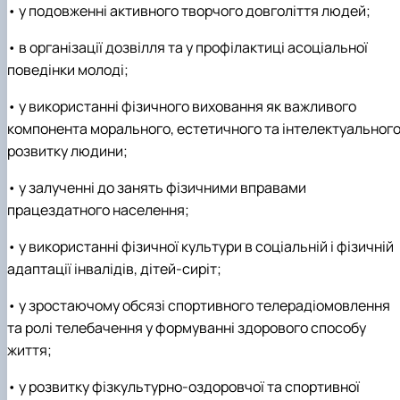
• у подовженні активного творчого довголіття людей;
• в організації дозвілля та у профілактиці асоціальної
поведінки молоді;
• у використанні фізичного виховання як важливого
компонента морального, естетичного та інтелектуальног
розвитку людини;
• у залученні до занять фізичними вправами
працездатного населення;
• у використанні фізичної культури в соціальній і фізичній
адаптації інвалідів, дітей-сиріт;
• у зростаючому обсязі спортивного телерадіомовлення
та ролі телебачення у формуванні здорового способу
життя;
• у розвитку фізкультурно-оздоровчої та спортивної