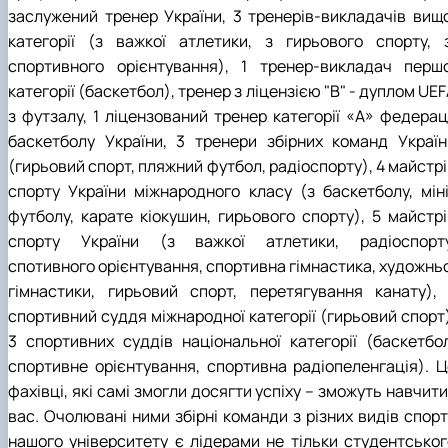
заслужений тренер України, 3 тренерів-викладачів вищо
категорії (з важкої атлетики, з гирьового спорту, з
спортивного орієнтування), 1 тренер-викладач першо
категорії (баскетбол), тренер з ліцензією "В" - дуплом UE
з футзалу, 1 ліцензований тренер категорії «А» федераці
баскетболу України, 3 тренери збірних команд Україн
(гирьовий спорт, пляжний футбол, радіоспорту), 4 майстр
спорту України міжнародного класу (з баскетболу, міні
футболу, карате кіокушин, гирьового спорту), 5 майстрі
спорту України (з важкої атлетики, радіоспорту
спотивного орієнтування, спортивна гімнастика, художньо
гімнастики, гирьовий спорт, перетягування канату), 
спортивний суддя міжнародної категорії (гирьовий спорт)
3 спортивних суддів національної категорії (баскетбол
спортивне орієнтування, спортивна радіопеленгація). Ц
фахівці, які самі змогли досягти успіху – зможуть навчити
вас. Очолювані ними збірні команди з різних видів спорт
нашого університету є лідерами не тільки студентськог