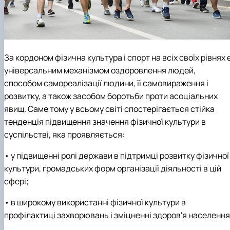
За кордоном фізична культура і спорт на всіх своїх рівнях 
універсальним механізмом оздоровлення людей,
способом самореалізації людини, її самовираження і
розвитку, а також засобом боротьби проти асоціальних
явищ. Саме тому у всьому світі спостерігається стійка
тенденція підвищення значення фізичної культури в
суспільстві, яка проявляється:
• у підвищенні ролі держави в підтримці розвитку фізичної
культури, громадських форм організації діяльності в цій
сфері;
• в широкому використанні фізичної культури в
профілактиці захворювань і зміцненні здоров'я населення