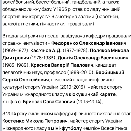
волейбольний, баскетбольний, гандбольний, а також
обладнано лижну базу. У 1965 р. став до ладу нинішній
спортивний корпус № 9 з чотирма залами (боротьби,
важкої атлетики, гімнастики, ігрової зали).
В подальші роки на посаді завідувача кафедри працювал
справжні ентузіасти –
Федоренко Олександр Іванович
(1969-1977),
Кас’янов А.Д.
(1977-1978),
Поляков Микола
Дмитрович
(1978-1983),
Довгіч Олександр Васильович
(1983-1989),
Краснов Валерій Павлович
, кандидат
педагогічних наук, професор (1989-2010),
Вербицький
Сергій Олексійович
, почесний працівник фізичної
культури і спорту України (2010-2013), майстер спорту
України міжнародного класу з
кіокушинкай карате
,
к.н.ф.в.с.
Бринзак Сава Савович
(2013-2014),
З 2014 року очільником кафедри фізичного виховання ста
Костенко Микола Петрович
, майстер спорту України
міжнародного класу з
міні-футболу
чемпіон Всесвітньої