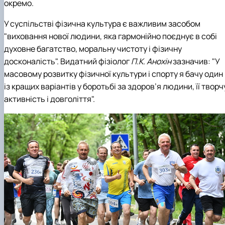
окремо.
У суспільстві фізична культура є важливим засобом
"виховання нової людини, яка гармонійно поєднує в собі
духовне багатство, моральну чистоту і фізичну
досконалість". Видатний фізіолог
П.К. Анохін
зазначив: "У
масовому розвитку фізичної культури і спорту я бачу один
із кращих варіантів у боротьбі за здоров’я людини, її творч
активність і довголіття".