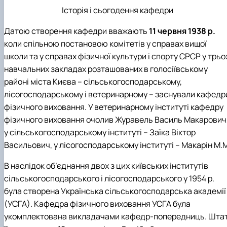
Історія і сьогодення кафедри
Датою створення кафедри вважають
11 червня 1938 р.
коли спільною постановою комітетів у справах вищої
школи та у справах фізичної культури і спорту СРСР у трьо
навчальних закладах розташованих в голосіївському
районі міста Києва – сільськогосподарському,
лісогосподарському і ветеринарному – заснували кафедр
фізичного виховання. У ветеринарному інституті кафедру
фізичного виховання очолив Журавель Василь Макарович
у сільськогосподарському інституті – Заїка Віктор
Васильович, у лісогосподарському інституті – Макарін М.
В наслідок об’єднання двох з цих київських інститутів
сільськогосподарського і лісогосподарського у 1954 р.
була створена Українська сільськогосподарська академії
(УСГА). Кафедра фізичного виховання УСГА була
укомплектована викладачами кафедр-попередниць. Шта