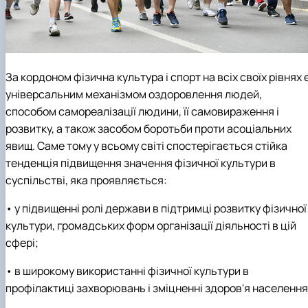
За кордоном фізична культура і спорт на всіх своїх рівнях 
універсальним механізмом оздоровлення людей,
способом самореалізації людини, її самовираження і
розвитку, а також засобом боротьби проти асоціальних
явищ. Саме тому у всьому світі спостерігається стійка
тенденція підвищення значення фізичної культури в
суспільстві, яка проявляється:
• у підвищенні ролі держави в підтримці розвитку фізичної
культури, громадських форм організації діяльності в цій
сфері;
• в широкому використанні фізичної культури в
профілактиці захворювань і зміцненні здоров'я населення