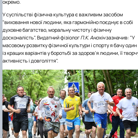
окремо.
У суспільстві фізична культура є важливим засобом
"виховання нової людини, яка гармонійно поєднує в собі
духовне багатство, моральну чистоту і фізичну
досконалість". Видатний фізіолог
П.К. Анохін
зазначив: "У
масовому розвитку фізичної культури і спорту я бачу один
із кращих варіантів у боротьбі за здоров’я людини, її творч
активність і довголіття".