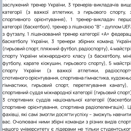
заслужений тренер України, 3 тренерів-викладачів вищо
категорії (з важкої атлетики, з гирьового спорту, з
спортивного орієнтування), 1 тренер-викладач першо
категорії (баскетбол), тренер з ліцензією "В" - дуплом UE
з футзалу, 1 ліцензований тренер категорії «А» федераці
баскетболу України, 3 тренери збірних команд Україн
(гирьовий спорт, пляжний футбол, радіоспорту), 4 майстр
спорту України міжнародного класу (з баскетболу, міні
футболу, карате кіокушин, гирьового спорту), 5 майстрі
спорту України (з важкої атлетики, радіоспорту
спотивного орієнтування, спортивна гімнастика, художньо
гімнастики, гирьовий спорт, перетягування канату), 
спортивний суддя міжнародної категорії (гирьовий спорт)
3 спортивних суддів національної категорії (баскетбол
спортивне орієнтування, спортивна радіопеленгація). Ц
фахівці, які самі змогли досягти успіху – зможуть навчити
вас. Очолювані ними збірні команди з різних видів спорт
нашого університету є лідерами не тільки студентськог