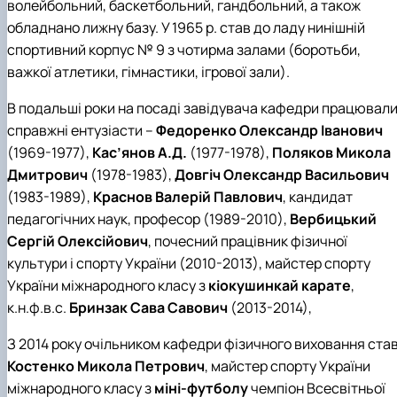
волейбольний, баскетбольний, гандбольний, а також
обладнано лижну базу. У 1965 р. став до ладу нинішній
спортивний корпус № 9 з чотирма залами (боротьби,
важкої атлетики, гімнастики, ігрової зали).
В подальші роки на посаді завідувача кафедри працювал
справжні ентузіасти –
Федоренко Олександр Іванович
(1969-1977),
Кас’янов А.Д.
(1977-1978),
Поляков Микола
Дмитрович
(1978-1983),
Довгіч Олександр Васильович
(1983-1989),
Краснов Валерій Павлович
, кандидат
педагогічних наук, професор (1989-2010),
Вербицький
Сергій Олексійович
, почесний працівник фізичної
культури і спорту України (2010-2013), майстер спорту
України міжнародного класу з
кіокушинкай карате
,
к.н.ф.в.с.
Бринзак Сава Савович
(2013-2014),
З 2014 року очільником кафедри фізичного виховання ста
Костенко Микола Петрович
, майстер спорту України
міжнародного класу з
міні-футболу
чемпіон Всесвітньої