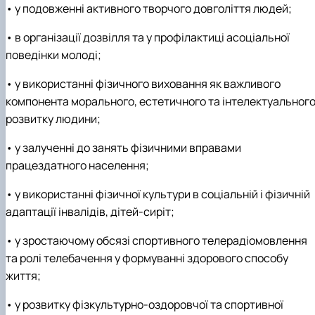
• у подовженні активного творчого довголіття людей;
• в організації дозвілля та у профілактиці асоціальної
поведінки молоді;
• у використанні фізичного виховання як важливого
компонента морального, естетичного та інтелектуальног
розвитку людини;
• у залученні до занять фізичними вправами
працездатного населення;
• у використанні фізичної культури в соціальній і фізичній
адаптації інвалідів, дітей-сиріт;
• у зростаючому обсязі спортивного телерадіомовлення
та ролі телебачення у формуванні здорового способу
життя;
• у розвитку фізкультурно-оздоровчої та спортивної