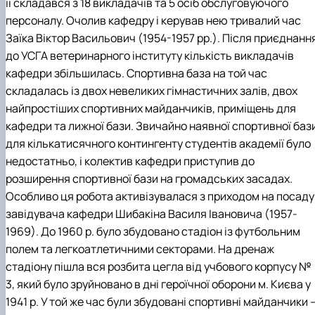
її складався з 18 викладачів та 5 осіб обслуговуючого
персоналу. Очолив кафедру і керував нею тривалий час
Заїка Віктор Васильович (1954-1957 рр.). Після приєднанн
до УСГА ветеринарного інституту кількість викладачів
кафедри збільшилась. Спортивна база на той час
складалась із двох невеликих гімнастичних залів, двох
найпростіших спортивних майданчиків, приміщень для
кафедри та лижної бази. Звичайно наявної спортивної баз
для кількатисячного контингенту студентів академії було
недостатньо, і колектив кафедри приступив до
розширення спортивної бази на громадських засадах.
Особливо ця робота активізувалася з приходом на посаду
завідувача кафедри Шибакіна Василя Івановича (1957-
1969). До 1960 р. було збудовано стадіон із футбольним
полем та легкоатлетичними секторами. На дренаж
стадіону пішла вся розбита цегла від учбового корпусу №
3, який було зруйновано в дні героїчної оборони м. Києва у
1941 р. У той же час були збудовані спортивні майданчики 