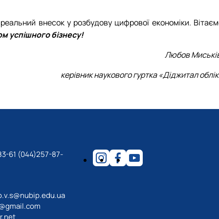
 реальний внесок у розбудову цифрової економіки. Вітаєм
ом успішного бізнесу!
Любов Миськів
керівник наукового гуртка «Діджитал облі
83-61 (044)257-87-
o.v.s@nubip.edu.ua
a@gmail.com
r.net