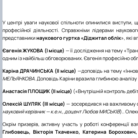
У центрі уваги наукової спільноти опинилися виступи, щ
професійної діяльності. Справжніми лідерами науково
представники
наукового гуртка «Діджитал облік
», які 
Євгенія ЖУКОВА (І місце)
— її дослідження на тему «Тра
одним із найбільш обговорюваних. Євгенія професійно обґ
Каріна ДРАЧИНСЬКА (ІІ місце)
—доповідь на тему «Іннова
МЕЛЬЯНКОВА
. Доповідь Каріни вразила глибиною аналіз
Анастасія ПЛОЩИК
(ІІ місце)
(«Внутрішній контроль дебі
Олексій ШУЛЯК (ІІІ місце)
— зосередився на важливому с
науковий керівник — к.е.н., доцент Любов МИСЬКІВ
).. Оле
Окрім призерів, активну участь у роботі конференції в
Глибовець, Вікторія Ткаченко, Катерина Борохович,