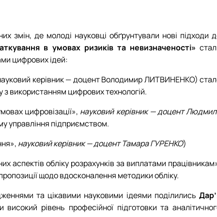
их змін, де молоді науковці обґрунтували нові підходи д
даткування в умовах ризиків та невизначеності»
стал
ками цифрових ідей:
 (науковий керівник — доцент Володимир ЛИТВИНЕНКО) стал
ту з використанням цифрових технологій.
умовах цифровізації»,
науковий керівник — доцент Людмил
му управління підприємством.
ння»,
науковий керівник — доцент
Тамара ГУРЕНКО
)
х аспектів обліку розрахунків за виплатами працівникам»
і пропозиції щодо вдосконалення методики обліку.
лідженнями та цікавими науковими ідеями поділились
Дар’
ли високий рівень професійної підготовки та аналітичног