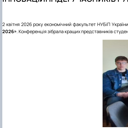
Навчальна практика
ОС PhD
Науковий гурток «Діджитал облік»
Конференції
Підготовка аспірантів
2 квітня 2026 року економічний факультет НУБіП Україн
2026»
. Конференція зібрала кращих представників студен