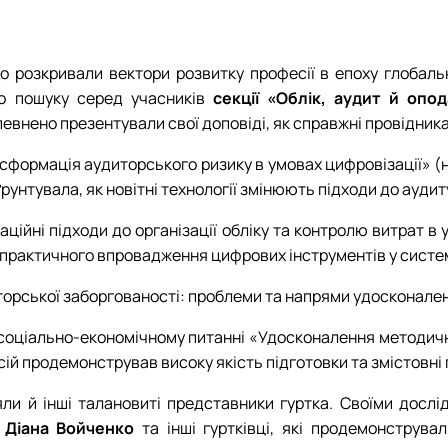
о розкривали вектори розвитку професії в епоху глобальн
го пошуку серед учасників
секції «Облік, аудит й опо
впевнено презентували свої доповіді, як справжні провідни
нсформація аудиторського ризику в умовах цифровізації»
рунтувала, як новітні технології змінюють підходи до ауди
ційні підходи до організації обліку та контролю витрат в 
у практичного впровадження цифрових інструментів у систе
торської заборгованості: проблеми та напрями удосконале
оціально-економічному питанні «Удосконалення методични
ксій продемонстрував високу якість підготовки та змістовн
зяли й інші талановиті представники гуртка. Своїми дос
 Діана Войченко
та інші гуртківці, які продемонструва