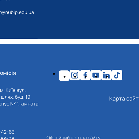
r@nubip.edu.ua
омісія
м. Київ вул.
шлях, буд. 19,
Карта сайт
пус № 1, кімната
-42-63
Офіційний портал сайту
-83-08