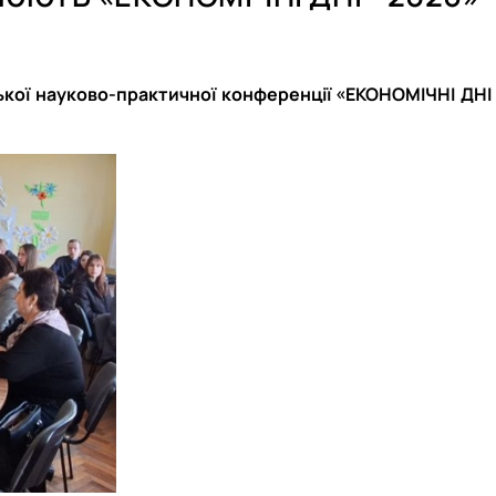
26 н.р.
блік»
ської науково-практичної конференції «ЕКОНОМІЧНІ ДНІ 