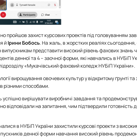
шно пройшов захист курсових проектів під головуванням за
з
я й
Ірини Бобось
. На жаль, в жорстких реаліях сьогодення,
о випускникам представити високий рівень фахових знань 
дентів денної та 4 – заочної форми, які навчались в НУБіП Ук
підрозділу «Мукачівський фаховий коледж НУБіП України».
огії вирощування овочевих культур у відкритому ґрунті та
ів різними способами.
сь успішно вирішувати виробничі завдання та продемонстру
ено відповідали на запитання, чим підтвердили готовність 
авчалися в НУБіП України захистили курсові проекти з висок
д випускників денної форми навчання високий рівень продем