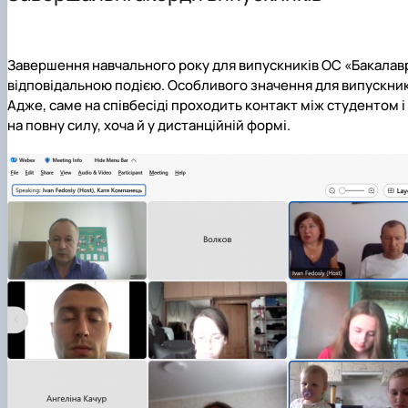
Програми практик
Графік відпрацювань лабораторних занять
Завершення навчального року для випускників ОС «Бакалавр
відповідальною подією. Особливого значення для випускник
Адже, саме на співбесіді проходить контакт між студентом і
на повну силу, хоча й у дистанційній формі.