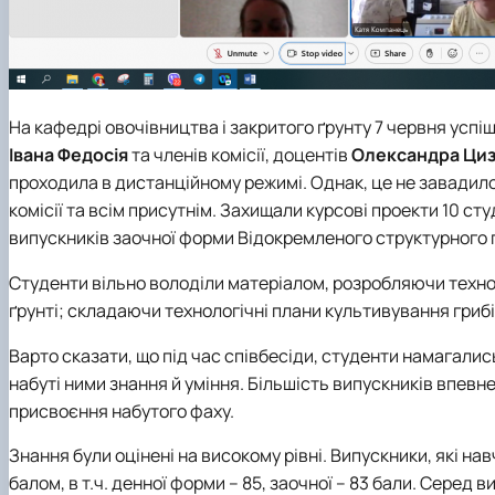
На кафедрі овочівництва і закритого ґрунту
7 червня успі
Івана Федосія
та членів комісії, доцентів
Олександра Ци
проходила в дистанційному режимі. Однак, це не завадил
комісії та всім присутнім. Захищали курсові проекти 10 сту
випускників заочної форми Відокремленого структурного 
Студенти вільно володіли матеріалом, розробляючи технол
ґрунті; складаючи технологічні плани культивування гриб
Варто сказати, що під час співбесіди, студенти намагали
набуті ними знання
й уміння. Більшість випускників впевн
присвоєння набутого фаху.
Знання були оцінені на високому рівні. Випускники, які н
балом, в т.ч. денної форми – 85, заочної – 83 бали. Сере