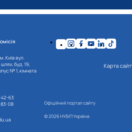
омісія
м. Київ вул.
шлях, буд. 19,
Карта сайт
пус № 1, кімната
-42-63
Офіційний портал сайту
-83-08
© 2026 НУБІП Україна
du.ua