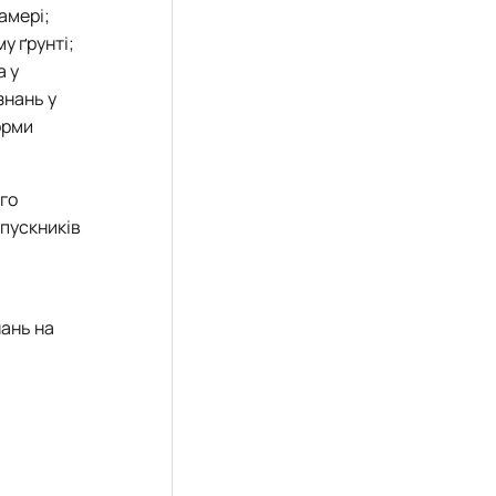
амері;
у ґрунті;
а у
знань у
орми
го
ипускників
нань на