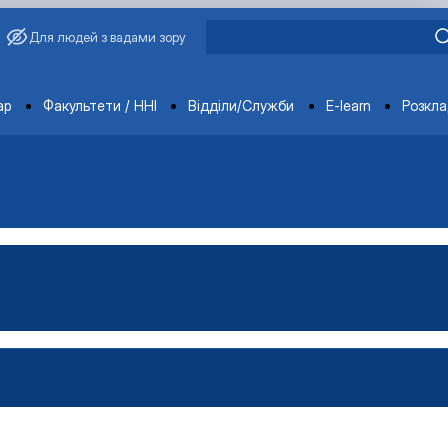
Для людей з вадами зору
ments
ар
Факультети / ННІ
Відділи/Служби
E-learn
Розкл