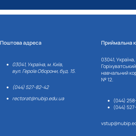
Поштова адреса
Приймальна к
03041, Україна, 
03041, Україна, м. Київ,
Горіхуватський 
вул. Героїв Оборони, буд. 15.
навчальний кор
№ 12.
(044) 527-82-42
rectorat@nubip.edu.ua
(044) 258
(044) 527
vstup@nubip.e