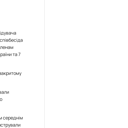
відувача
 співбесіда
членам
раїни та 7
закритому
вали
до
им середнім
онстрували