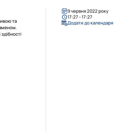
9 червня 2022 року
17:27 - 17:27
ливою та
Додати до календаря
заменом.
 здібності