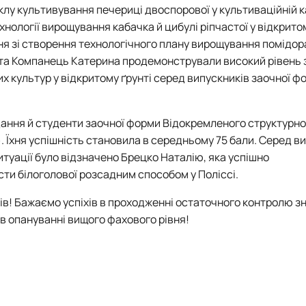
клу культивування печериці двоспорової у культиваційній к
нології вирощування кабачка й цибулі ріпчастої у відкритом
ня зі створення технологічного плану вирощування помідор
ан та Компанець Катерина продемонстрували високий рівень 
 культур у відкритому ґрунті серед випускників заочної ф
ання й студенти заочної форми Відокремленого структурно
 Їхня успішність становила в середньому 75 бали. Серед в
итуації було відзначено Брецко Наталію, яка успішно
ти білоголової розсадним способом у Поліссі.
ів! Бажаємо успіхів в проходженні остаточного контролю з
 в опануванні вищого фахового рівня!