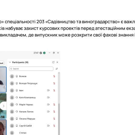
Положення про гурток
Досягнення
План роботи гуртка
» спеціальності 203 «Садівництво та виноградарство»
є важ
Звіт роботи гуртка за 2024-2025 рік
ів набуває захист курсових проектів перед атестаційним ек
Постер
 викладачем, де випускник може розкрити свої фахові знання і
Стратегія розвитку гуртка "Овочівник"
Публікації гуртківців
Соц мережі