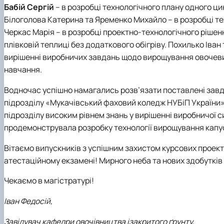
Бабій Сергій
– в розробці технологічного плану одного ци
Білоголова Катерина та Яременко Михайло – в розробці тех
Черкас Марія – в розробці проектно-технологічного рішен
плівковій теплиці без додаткового обігріву. Похилько Ів
вирішенні виробничих завдань щодо вирощування овочевих
навчання.
Водночас успішно намагались розв’язати поставлені завд
підрозділу «Мукачівський фаховий коледж НУБіП України».
підрозділу високим рівнем знань у вирішенні виробничої с
продемонструвала розробку технології вирощування капус
Вітаємо випускників з успішним захистом курсових проект
атестаційному екзамені! Мирного неба та нових здобутків
Чекаємо в магістратурі!
Іван Федосій,
Завідувач кафедри овочівництва ізакритого ґрунту,