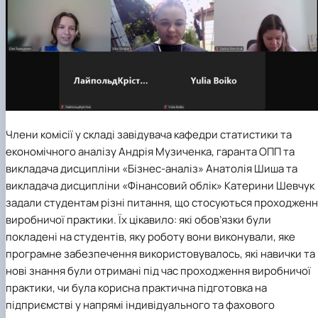
Члени комісії у складі завідувача кафедри статистики та
економічного аналізу Андрія Музиченка, гаранта ОПП та
викладача дисципліни «Бізнес-аналіз» Анатолія Шиша та
викладача дисципліни «Фінансовий облік» Катерини Шевчук
задали студентам різні питання, що стосуються проходжен
виробничої практики. Їх цікавило: які обов’язки були
покладені на студентів, яку роботу вони виконували, яке
програмне забезпечення використовувалось, які навички та
нові знання були отримані під час проходження виробничої
практики, чи була корисна практична підготовка на
підприємстві у напрямі індивідуального та фахового