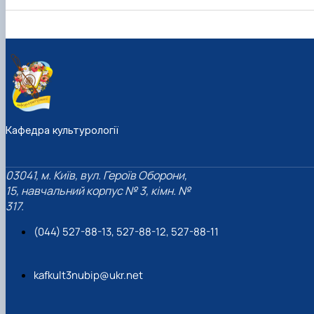
Гурток "Декоративна флористика"
Прес-студія "Ідеал"
Інструментальний ансамбль "Дивосвіт"
Мистецька студія "Вовняні мрії"
Тріо "ТоНіка"
Кафедра культурології
03041, м. Київ, вул. Героїв Оборони,
15, навчальний корпус № 3, кімн. №
317.
(044) 527-88-13, 527-88-12, 527-88-11
kafkult3nubip@ukr.net