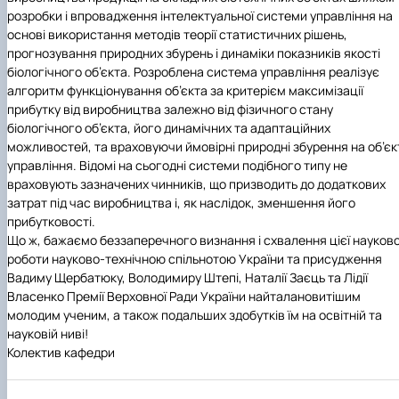
розробки і впровадження інтелектуальної системи управління на
основі використання методів теорії статистичних рішень,
прогнозування природних збурень і динаміки показників якості
біологічного об’єкта. Розроблена система управління реалізує
алгоритм функціонування об’єкта за критерієм максимізації
прибутку від виробництва залежно від фізичного стану
біологічного об’єкта, його динамічних та адаптаційних
можливостей, та враховуючи ймовірні природні збурення на об’єк
управління. Відомі на сьогодні системи подібного типу не
враховують зазначених чинників, що призводить до додаткових
затрат під час виробництва і, як наслідок, зменшення його
прибутковості.
Що ж, бажаємо беззаперечного визнання і схвалення цієї науково
роботи науково-технічною спільнотою України та присудження
Вадиму Щербатюку, Володимиру Штепі, Наталії Заєць та Лідії
Власенко Премії Верховної Ради України найталановитішим
молодим ученим, а також подальших здобутків їм на освітній та
науковій ниві!
Колектив кафедри