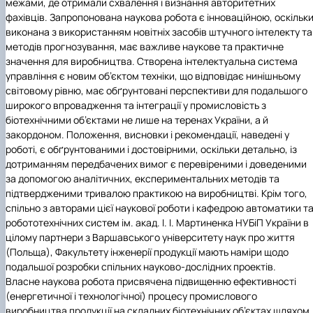
межами, де отримали схвалення і визнання авторитетних
фахівців. З
апропонована наукова робота є інноваційною, оскільк
виконана з використанням новітніх засобів штучного інтелекту та
методів прогнозування, має важливе наукове та практичне
значення для виробництва. Створена інтелектуальна система
управління є новим об’єктом техніки, що відповідає нинішньому
світовому рівню, має обґрунтовані перспективи для подальшого
широкого впровадження та інтеграції у промисловість з
біотехнічними об’єктами не лише на теренах України, а й
закордоном. Положення, висновки і рекомендації, наведені у
роботі, є обґрунтованими і достовірними, оскільки детально, із
дотриманням передбачених вимог є перевіреними і доведеними
за допомогою аналітичних, експериментальних методів та
підтвердженими тривалою практикою на виробництві. Крім того,
спільно з авторами цієї наукової роботи і кафедрою автоматики т
робототехнічних систем ім. акад. І. І. Мартиненка НУБіП України в
цілому партнери з Варшавського університету наук про життя
(Польща), Факультету інженерії продукції мають наміри щодо
подальшої розробки спільних науково-дослідних проектів.
Власне наукова робота присвячена підвищенню ефективності
(енергетичної і технологічної) процесу промислового
виробництва продукції на складних біотехнічних об’єктах шляхом