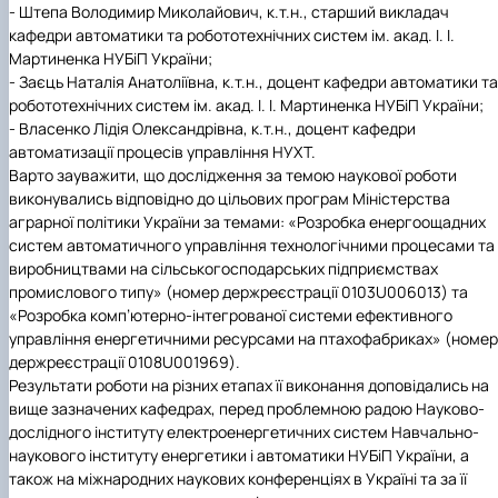
-
Штепа Володимир Миколайович
, к.т.н., старший викладач
кафедри автоматики та робототехнічних систем ім. акад. І. І.
Мартиненка НУБіП України;
-
Заєць Наталія Анатоліївна
, к.т.н., доцент кафедри автоматики та
робототехнічних систем ім. акад. І. І. Мартиненка НУБіП України;
-
Власенко Лідія Олександрівна
, к.т.н., доцент кафедри
автоматизації процесів управління НУХТ.
Варто зауважити, що дослідження за темою наукової роботи
виконувались відповідно до цільових програм Міністерства
аграрної політики України за темами: «Розробка енергоощадних
систем автоматичного управління технологічними процесами та
виробництвами на сільськогосподарських підприємствах
промислового типу» (номер держреєстрації
0103U006013
) та
«Розробка комп’ютерно-інтегрованої системи ефективного
управління енергетичними ресурсами на птахофабриках» (номер
держреєстрації 0108U001969).
Результати роботи на різних етапах її виконання доповідались на
вище зазначених кафедрах, перед проблемною радою Науково-
дослідного інституту електроенергетичних систем Навчально-
наукового інституту енергетики і автоматики НУБіП України, а
також на міжнародних наукових конференціях в Україні та за її