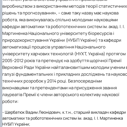
"Автоматизація, комп’ютерно-інтегровані
Міжнародна кредитна мобільність освітніх
Інформація про вибіркові компоненти
АПК
виробництвом з використанням методів теорії статистичних
програм
техн…
(дисципліни)
Робототехнічні системи
рішень та прогнозування»
, – саме таку назву має наукова
Інформація про вибіркові компоненти
Анкетування
робота, яка виконувалась спільно молодими науковцями
(дисципліни) ОПП Магістр "Автоматизація, ко…
Вступ
кафедри автоматики та робототехнічних систем ім. акад. І. І.
Анкетування (ОПП Магістр "Автоматизація,
комп’ютерно-інтегровані технології та …
Мартиненка Національного університету біоресурсів і
Буклет ОПП "Автоматизація, комп’ютерно-
природокористування України (НУБіП України) та кафедри
інтегровані технології та робототехніка"
автоматизації процесів управління Національного
університету харчових технологій (НУХТ, Україна) протягом
2005-2012 років та претендує на здобуття щорічної Премії
Верховної Ради України найталановитішим молодим ученим 
галузі фундаментальних і прикладних досліджень та науков
технічних розробок у 2014 році. Безпосередніми
виконавцями та претендентами на присудження звання
лауреатів Премії є члени авторського колективу наукової
роботи:
-
Щербатюк Вадим Леонідович
, к.т.н., старший викладач кафедри
автоматики та робототехнічних систем ім. акад. І. І. Мартиненка
НУБіП України;