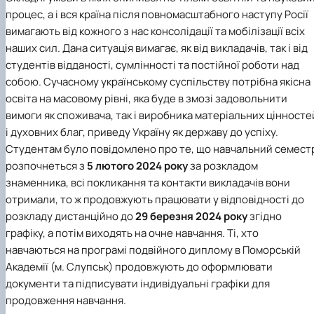
процес, а і вся країна після повномасштабного наступу Росії
вимагають від кожного з нас консолідації та мобілізації всіх
наших сил. Дана ситуація вимагає, як від викладачів, так і від
студентів відданості, сумлінності та постійної роботи над
собою. Сучасному українському суспільству потрібна якісна
освіта на масовому рівні, яка буде в змозі задовольнити
вимоги як споживача, так і виробника матеріальних цінносте
і духовних благ, приведу Україну як державу до успіху.
Студентам було повідомлено про те, що навчальний семест
розпочнеться з
5 лютого 2024 року
за розкладом
знаменника, всі покликання та контакти викладачів вони
отримали, то ж продовжують працювати у відповідності до
розкладу дистанційно до
29 березня 2024 року
згідно
графіку, а потім виходять на очне навчання. Ті, хто
навчаються на програмі подвійного диплому в Поморській
Академії (м. Слупськ) продовжують до оформлювати
документи та підписувати індивідуальні графіки для
продовження навчання.