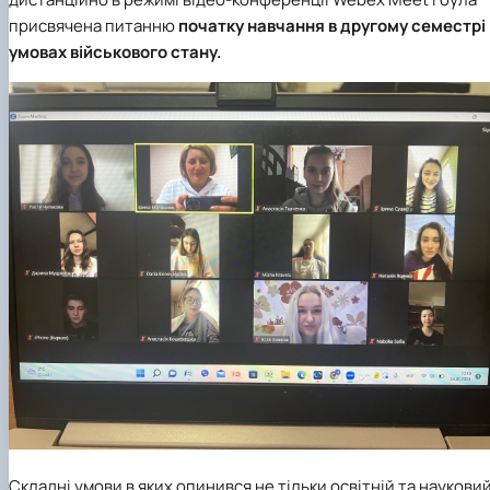
клуб»
присвячена питанню
початку навчання в другому семестрі 
Науковий гурток «Філософські проблеми
умовах військового стану.
міжособистісної та міжгрупової комунікаці…
Науковий гурток «Історія держави і права
України»
Складні умови в яких опинився не тільки освітній та наукови