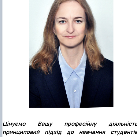
клуб»
Науковий гурток «Філософські проблеми
міжособистісної та міжгрупової комунікаці…
Науковий гурток «Історія держави і права
України»
Цінуємо Вашу професійну діяльність
принциповий підхід до навчання студентів