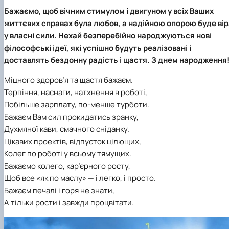
клуб»
Бажаємо, щоб вічним стимулом і двигуном у всіх Ваших
Науковий гурток «Філософські проблеми
життєвих справах була любов, а надійною опорою буде вір
міжособистісної та міжгрупової комунікаці…
у власні сили. Нехай безперебійно народжуються нові
Науковий гурток «Історія держави і права
філософські ідеї, які успішно будуть реалізовані і
України»
доставлять бездонну радість і щастя. З днем народження
Міцного здоров’я та щастя бажаєм.
Терпіння, наснаги, натхнення в роботі,
Побільше зарплату, по-менше турботи.
Бажаєм Вам сил прокидатись зранку,
Духмяної кави, смачного сніданку.
Цікавих проектів, відпусток цілющих,
Колег по роботі у всьому тямущих.
Бажаємо колего, кар’єрного росту,
Щоб все «як по маслу» — і легко, і просто.
Бажаєм печалі і горя не знати,
А тільки рости і завжди процвітати.