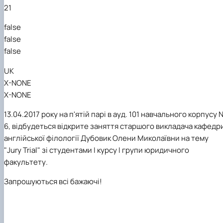
21
false
false
false
UK
X-NONE
X-NONE
13.04.2017 року на п'ятій парі в ауд. 101
навчального
корп
усу 
6, відбудеться відкрите занятт
я
старш
ого
викладач
а кафедр
англійської філології Дубовик Олен
и
Миколаївн
и
на тему
"Jury Trial" зі студентами I курсу І групи юридичного
факультету
.
Запрошуються всі бажаючі!