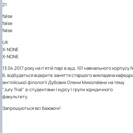
21
false
false
false
UK
X-NONE
X-NONE
13.04.2017 року на п'ятій парі в ауд. 101
навчального
корп
усу 
6, відбудеться відкрите занятт
я
старш
ого
викладач
а кафедр
англійської філології Дубовик Олен
и
Миколаївн
и
на тему
"Jury Trial" зі студентами I курсу І групи юридичного
факультету
.
Запрошуються всі бажаючі!