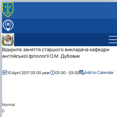
ABOUT
ВСТУПНИКУ
EDUCATION
TEACHING AND RESEARCH
Науково-дослідна робота
Відкрите заняття старшого викладача кафедри
STAFF
Навчально-методична робота
STUDY GROUPS
англійської філології О.М. Дубовик
Міжнародна діяльність
Студентський науковий гурток “BUSINESS
Профорієнтаційна робота
COMMUNICATION JOURNALISM” (Журналістика …
Культурно-виховна робота
Студентський науковий гурток "Майстерність
Add to Calendar
10 April 2017 03:00 year
03:00 - 03:00
усного та письмового перекладу”
Normal
0