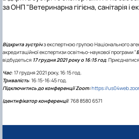
Аспірантура
за ОНП "Ветеринарна гігієна, санітарія і 
Відкрита зустріч
з експертною групою Національного агент
акредитаційної експертизи освітньо-наукової програми "
В
відбудеться
17 грудня 2021 року о 16:15 год
. Приєднатися
Час
: 17 грудня 2021 року, 16:15 год.
Тривалість
: 16:15-16:45 год.
Підключитись до конференції Zoom:
https://us04web.zo
Ідентифікатор конференції
: 768 8580 6571