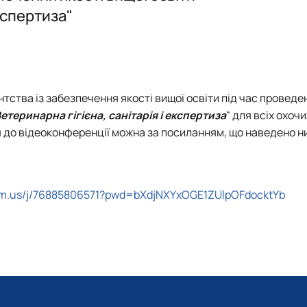
експертиза"
ства із забезпечення якості вищої освіти під час проведе
етеринарна гігієна, санітарія і експертиза
" для всіх охочи
 до відеоконференції можна за посиланням, що наведено н
om.us/j/76885806571?pwd=bXdjNXYxOGE1ZUlpOFdocktYb