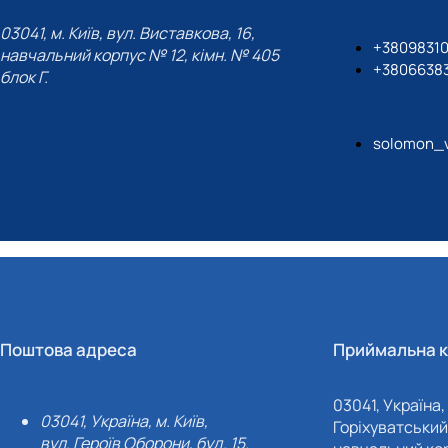
03041, м. Київ, вул. Виставкова, 16,
+3809831
навчальний корпус № 12, кімн. № 405
+3806638
блок Г.
solomon_
Поштова адреса
Приймальна к
03041, Україна, 
03041, Україна, м. Київ,
Горіхуватський 
вул. Героїв Оборони, буд. 15.