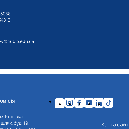
05088
34813
vv@nubip.edu.ua
омісія
м. Київ вул.
шлях, буд. 19,
Карта сайт